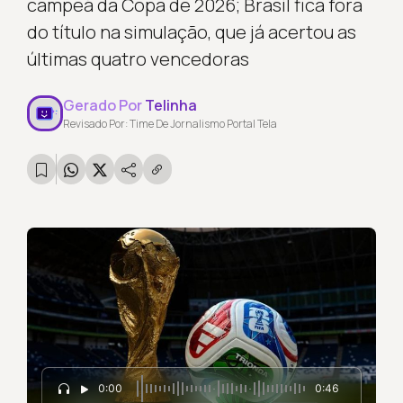
campeã da Copa de 2026; Brasil fica fora
do título na simulação, que já acertou as
últimas quatro vencedoras
Gerado Por
Telinha
Revisado Por: Time De Jornalismo Portal Tela
0:00
0:46