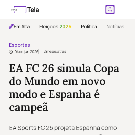
Em Alta
Eleições
2026
Política
Notícias
Esportes
2 meses atrás
04 de jun 2026
EA FC 26 simula Copa
do Mundo em novo
modo e Espanha é
campeã
EA Sports FC 26 projeta Espanha como