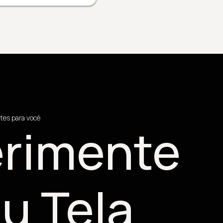
tes para você
rimente
u Tela