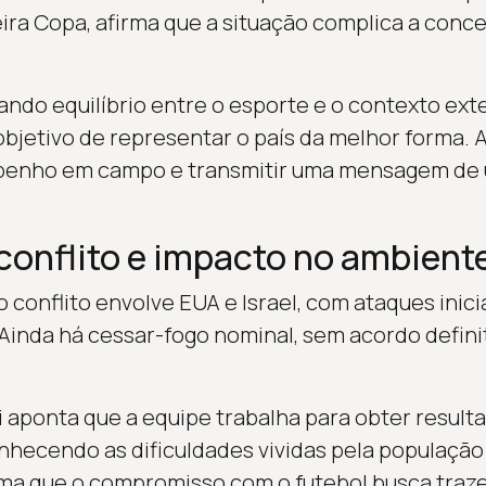
eira Copa, afirma que a situação complica a co
ndo equilíbrio entre o esporte e o contexto ext
bjetivo de representar o país da melhor forma. 
penho em campo e transmitir uma mensagem de 
conflito e impacto no ambient
 conflito envolve EUA e Israel, com ataques inic
 Ainda há cessar-fogo nominal, sem acordo defini
 aponta que a equipe trabalha para obter result
nhecendo as dificuldades vividas pela população 
rma que o compromisso com o futebol busca trazer