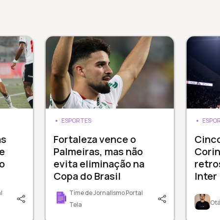
ESPORTES
ESPO
as
Fortaleza vence o
Cinco
e
Palmeiras, mas não
Corin
 o
evita eliminação na
retro
Copa do Brasil
Inter
l
Time de Jornalismo Portal
Otá
Tela