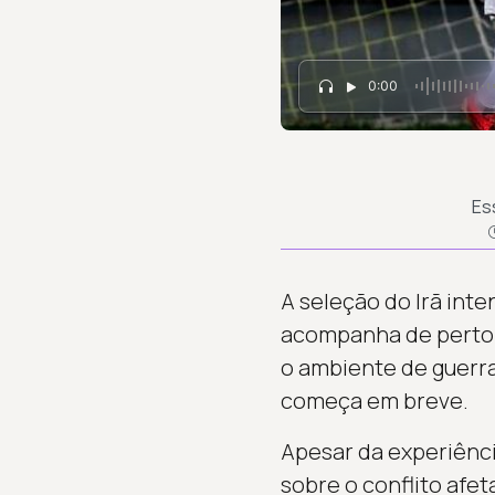
0:00
Es
A seleção do Irã int
acompanha de perto a
o ambiente de guerr
começa em breve.
Apesar da experiênci
sobre o conflito afet