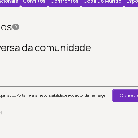
cionais
Conflitos
Confrontos
Copa Do Mundo
Espo
ios
0
versa da comunidade
Conecte
inião do Portal Tela; a responsabilidade é do autor da mensagem.
r!