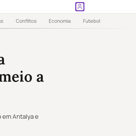
as
Conflitos
Economia
Futebol
a
meio a
o em Antalya e