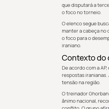
que disputará a terc
o foco no torneio.
O elenco segue busca
manter a cabeça no o
o foco para o desem
iraniano.
Contexto do 
De acordo com a AP, o
respostas iranianas.
tensão na região.
O treinador Ghorbani
ânimo nacional, reco
conflito. O grupo afi