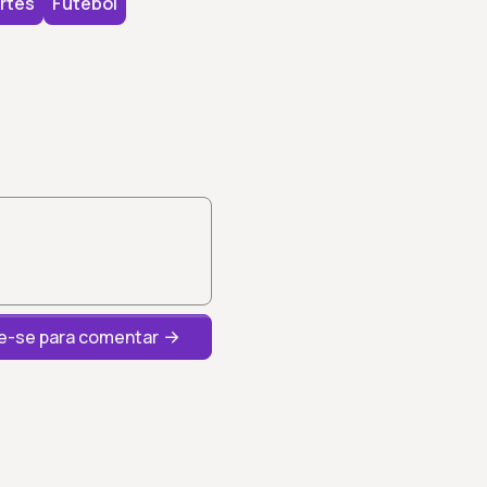
rtes
Futebol
-se para comentar