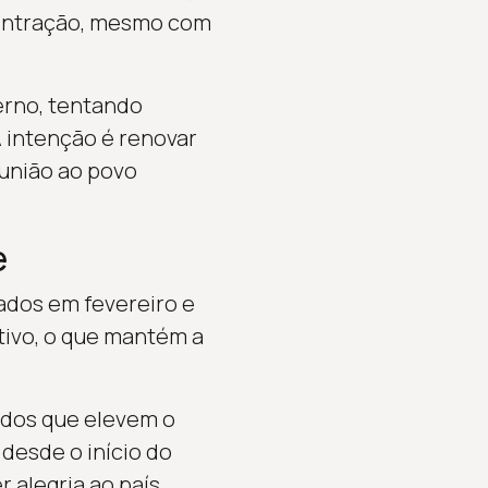
ncentração, mesmo com
erno, tentando
A intenção é renovar
união ao povo
e
iados em fevereiro e
tivo, o que mantém a
ados que elevem o
desde o início do
 alegria ao país.