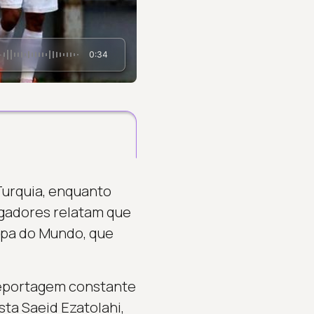
0:34
 Turquia, enquanto
ogadores relatam que
opa do Mundo, que
reportagem constante
sta Saeid Ezatolahi,