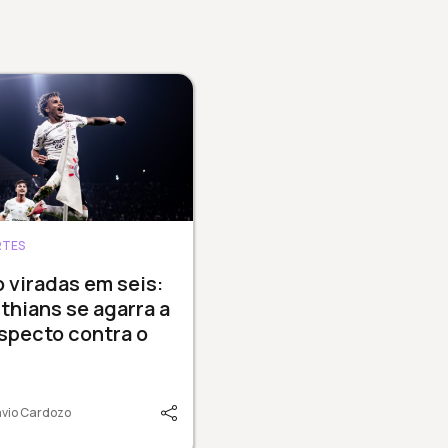
RTES
 viradas em seis:
thians se agarra a
specto contra o
vio Cardozo