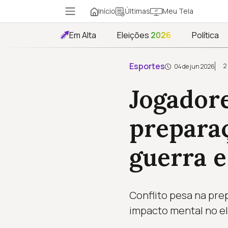
Início
Meu Tela
Últimas
Em Alta
Eleições
2026
Política
Esportes
2
04 de jun 2026
Jogadore
prepara
guerra e
Conflito pesa na pre
impacto mental no el