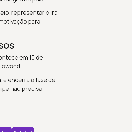
eio, representar o Irã
 motivação para
sos
contece em 15 de
glewood.
, e encerra a fase de
uipe não precisa