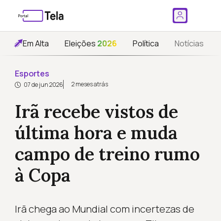
Em Alta
Eleições
2026
Política
Notícias
Esportes
2 meses atrás
07 de jun 2026
Irã recebe vistos de
última hora e muda
campo de treino rumo
à Copa
Irã chega ao Mundial com incertezas de