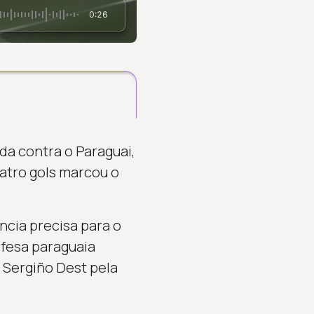
0:26
a contra o Paraguai,
uatro gols marcou o
cia precisa para o
efesa paraguaia
 Sergiño Dest pela