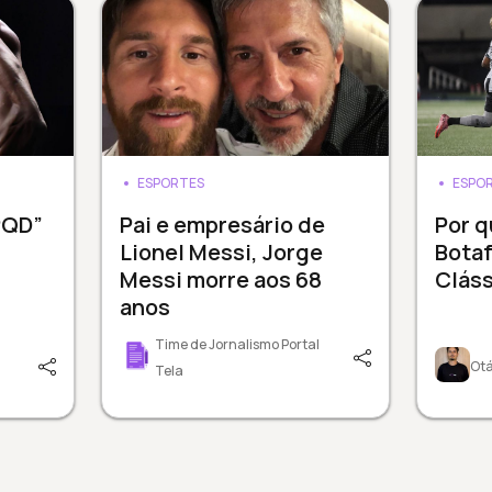
ESPORTES
ESPO
PQD”
Pai e empresário de
Por q
Lionel Messi, Jorge
Bota
Messi morre aos 68
Clás
anos
Time de Jornalismo Portal
Otá
Tela