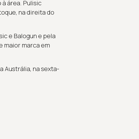
à área. Pulisic
oque, na direita do
ic e Balogun e pela
de maior marca em
 Austrália, na sexta-