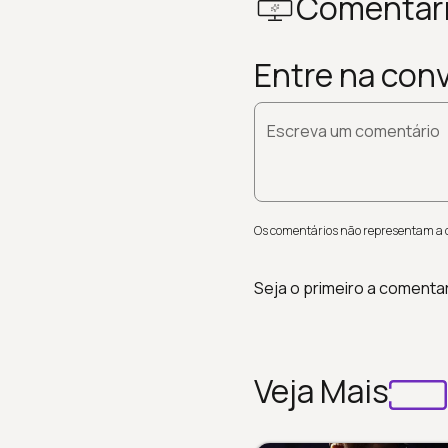
Comentár
Entre na con
Escreva um comentário
Os comentários não representam a op
Seja o primeiro a comenta
Veja Mais