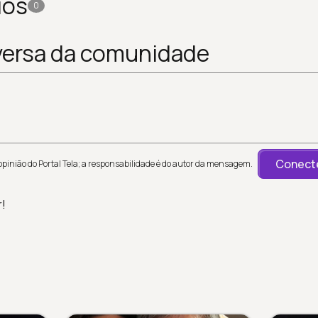
ios
0
versa da comunidade
Conecte
inião do Portal Tela; a responsabilidade é do autor da mensagem.
r!