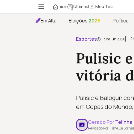
Início
Meu Tela
Últimas
Em Alta
Eleições
2026
Política
Esportes
2 
13 de jun 2026
Pulisic 
vitória 
Pulisic e Balogun con
em Copas do Mundo, e
Gerado Por
Telinha
Revisado Por: Time De Jornal