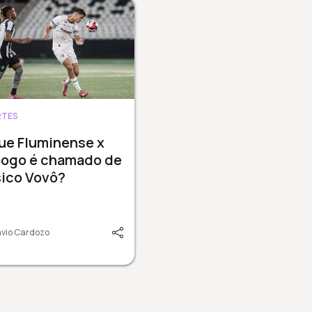
RTES
ue Fluminense x
fogo é chamado de
sico Vovô?
vio Cardozo