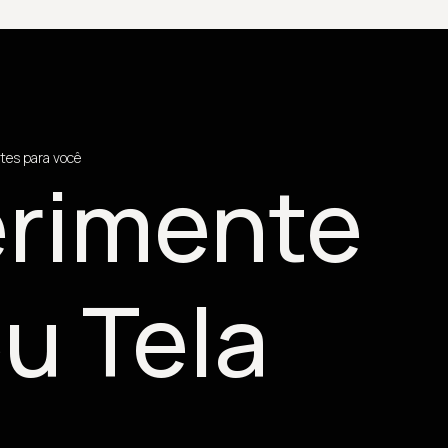
tes para você
rimente
u Tela