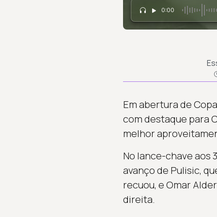
0:00
Es
Em abertura de Copa 
com destaque para Chr
melhor aproveitamen
No lance-chave aos 3
avanço de Pulisic, q
recuou, e Omar Alder
direita.