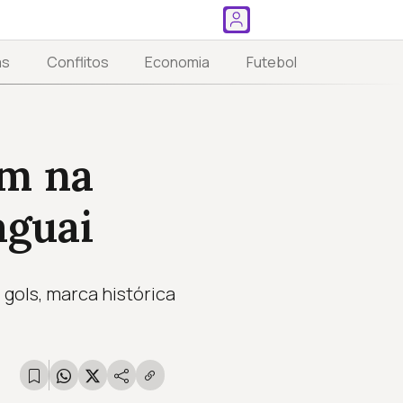
as
Conflitos
Economia
Futebol
am na
aguai
 gols, marca histórica