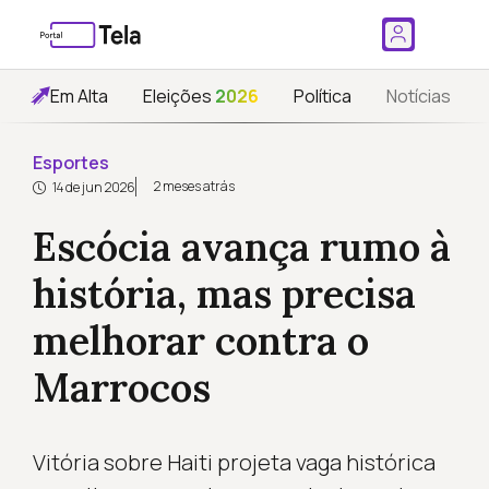
Em Alta
Eleições
2026
Política
Notícias
Esportes
2 meses atrás
14 de jun 2026
Escócia avança rumo à
história, mas precisa
melhorar contra o
Marrocos
Vitória sobre Haiti projeta vaga histórica