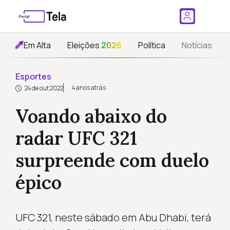
Em Alta
Eleições
2026
Política
Notícias
Esportes
4 anos atrás
24 de out 2022
Voando abaixo do
radar UFC 321
surpreende com duelo
épico
UFC 321, neste sábado em Abu Dhabi, terá