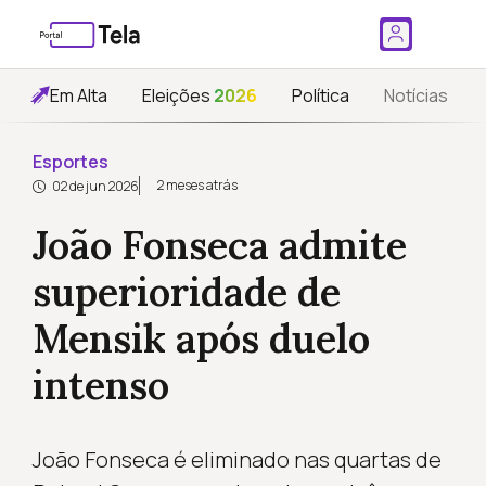
Em Alta
Eleições
2026
Política
Notícias
Esportes
2 meses atrás
02 de jun 2026
João Fonseca admite
superioridade de
Mensik após duelo
intenso
João Fonseca é eliminado nas quartas de