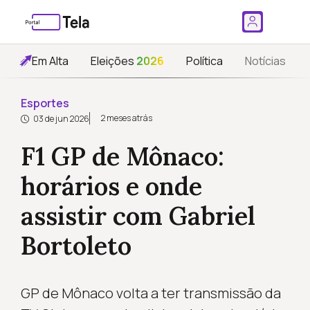
Em Alta
Eleições
2026
Política
Notícias
Esportes
2 meses atrás
03 de jun 2026
F1 GP de Mônaco:
horários e onde
assistir com Gabriel
Bortoleto
GP de Mônaco volta a ter transmissão da