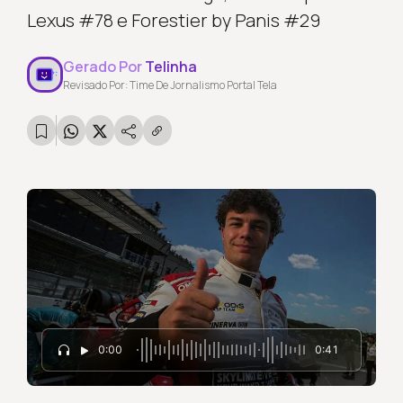
Lexus #78 e Forestier by Panis #29
Gerado Por
Telinha
Revisado Por: Time De Jornalismo Portal Tela
0:00
0:41