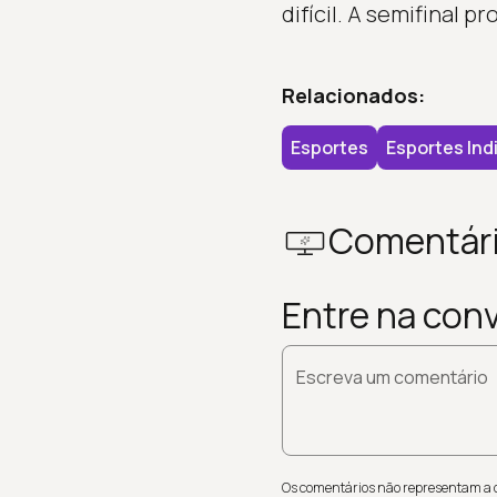
difícil. A semifinal 
Relacionados:
Esportes
Esportes Ind
Comentár
Entre na con
Escreva um comentário
Os comentários não representam a op