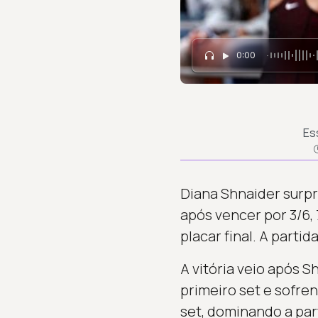
0:00
Es
Diana Shnaider surpr
após vencer por 3/6, 
placar final. A parti
A vitória veio após 
primeiro set e sofre
set, dominando a par