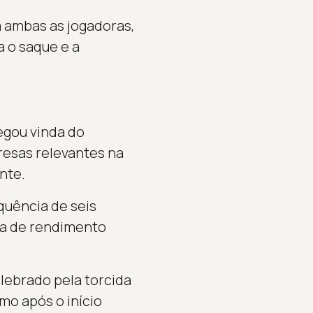
 ambas as jogadoras,
a o saque e a
egou vinda do
resas relevantes na
nte.
quência de seis
da de rendimento
elebrado pela torcida
mo após o início