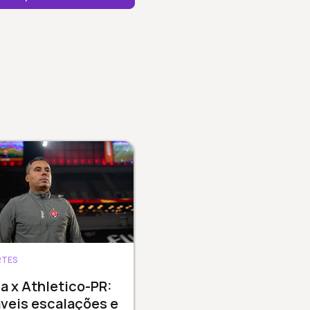
RTES
ia x Athletico-PR:
veis escalações e