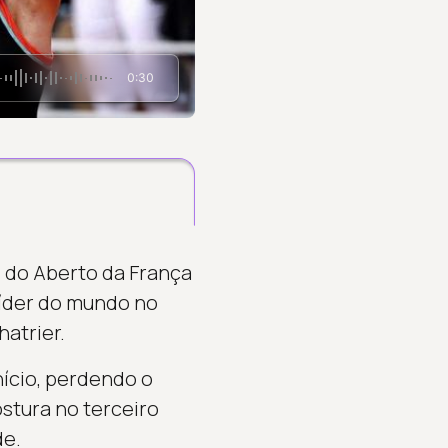
0:30
 do Aberto da França
 líder do mundo no
hatrier.
nício, perdendo o
stura no terceiro
de.