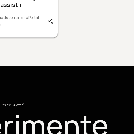
assistir
e de Jornalismo Portal
a
tes para você
rimente