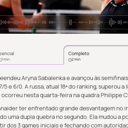
sencial
Completo
1 min
2 min
eendeu Aryna Sabalenka e avançou às semifinais
7/5 e 6/0. A russa, atual 18ª do ranking, superou a
da ocorreu nesta quarta-feira na quadra Philippe C
Shnaider ter enfrentado grande desvantagem no i
ndo uma dupla quebra no segundo. Ela mudou a po
tir dos 3 games iniciais e fechando com autorida