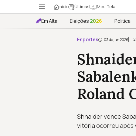
Início
Meu Tela
Últimas
Em Alta
Eleições
2026
Política
Esportes
2
03 de jun 2026
Shnaide
Sabalenk
Roland 
Shnaider vence Sabal
vitória ocorreu após 