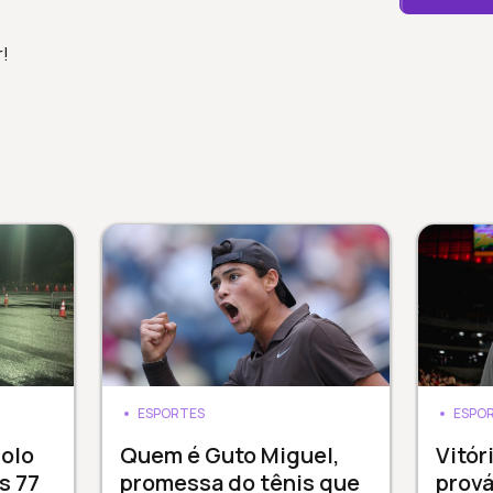
r!
ESPORTES
ESPO
dolo
Quem é Guto Miguel,
Vitór
s 77
promessa do tênis que
prová