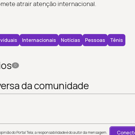
promete atrair atenção internacional.
ividuais
Internacionais
Notícias
Pessoas
Tênis
ios
0
versa da comunidade
Conecte
inião do Portal Tela; a responsabilidade é do autor da mensagem.