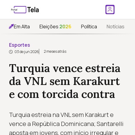
Em Alta
Eleições
2026
Política
Notícias
Esportes
2 meses atrás
03 de jun 2026
Turquia vence estreia
da VNL sem Karakurt
e com torcida contra
Turquia estreia na VNL sem Karakurt e
vence a República Dominicana; Santarelli
aposta em jovens, com início irregular e