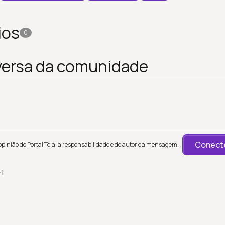
ios
0
versa da comunidade
Conecte
inião do Portal Tela; a responsabilidade é do autor da mensagem.
r!