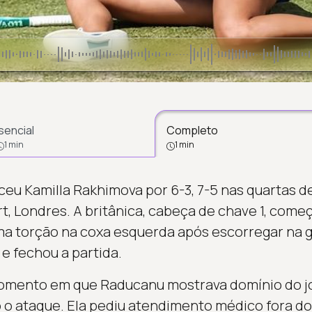
sencial
Completo
1 min
1 min
 Kamilla Rakhimova por 6-3, 7-5 nas quartas de 
t, Londres. A britânica, cabeça de chave 1, começ
uma torção na coxa esquerda após escorregar na
e fechou a partida.
omento em que Raducanu mostrava domínio do jo
do o ataque. Ela pediu atendimento médico fora d