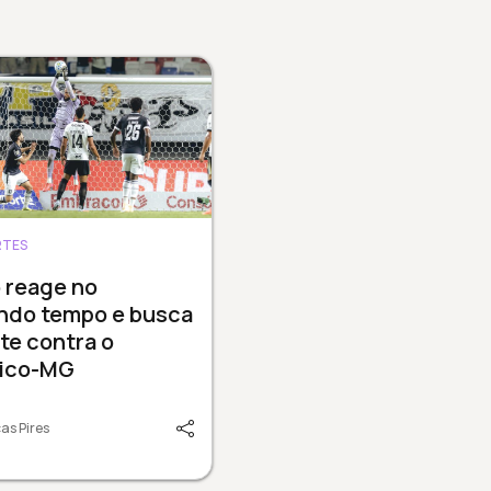
RTES
 reage no
ndo tempo e busca
te contra o
tico-MG
as Pires