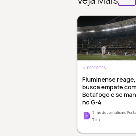
Veja Mais
ESPORTES
Fluminense reage,
busca empate co
Botafogo e se ma
no G-4
Time de Jornalismo Porta
Tela