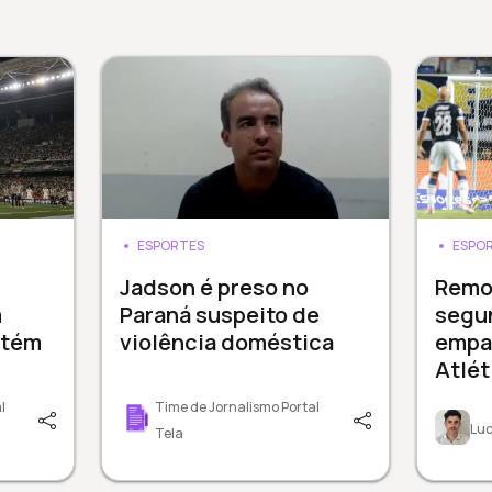
ESPORTES
ESPO
Jadson é preso no
Remo
m
Paraná suspeito de
segu
ntém
violência doméstica
empa
Atlé
l
Time de Jornalismo Portal
Luc
Tela