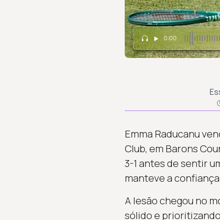
0:00
Es
Emma Raducanu venceu
Club, em Barons Cour
3-1 antes de sentir 
manteve a confiança 
A lesão chegou no m
sólido e prioritizan