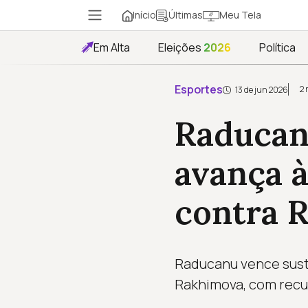
Início
Meu Tela
Últimas
Em Alta
Eleições
2026
Política
Esportes
2 
13 de jun 2026
Raducanu
avança à
contra 
Raducanu vence susto
Rakhimova, com recu