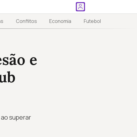
as
Conflitos
Economia
Futebol
esão e
lub
 ao superar