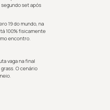
o segundo set após
ero 19 do mundo, na
está 100% fisicamente
ximo encontro.
ta vaga na final
 grass. O cenário
neio.