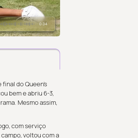
0:34
final do Queen’s
ou bem e abriu 6-3,
 grama. Mesmo assim,
go, com serviço
o campo, voltou com a