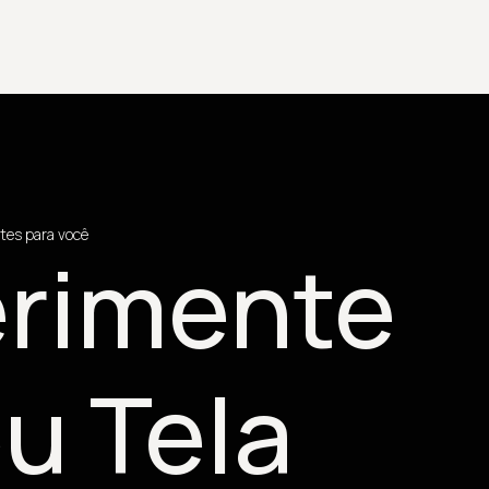
tes para você
rimente
u Tela