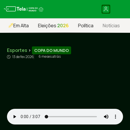
Em Alta
Eleições
2026
Política
Notícias
Esportes
›
COPA DO MUNDO
6 meses atrás
13 de fev 2026