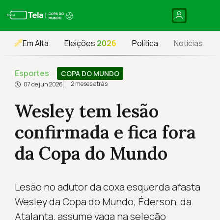
Em Alta
Eleições
2026
Política
Notícias
Esportes
›
COPA DO MUNDO
2 meses atrás
07 de jun 2026
Wesley tem lesão
confirmada e fica fora
da Copa do Mundo
Lesão no adutor da coxa esquerda afasta
Wesley da Copa do Mundo; Éderson, da
Atalanta, assume vaga na seleção