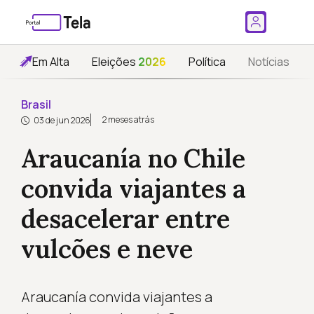
Em Alta
Eleições
2026
Política
Notícias
Brasil
2 meses atrás
03 de jun 2026
Araucanía no Chile
convida viajantes a
desacelerar entre
vulcões e neve
Araucanía convida viajantes a