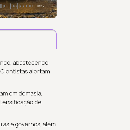
0:32
undo, abastecendo
Cientistas alertam
scam em demasia,
ntensificação de
iras e governos, além