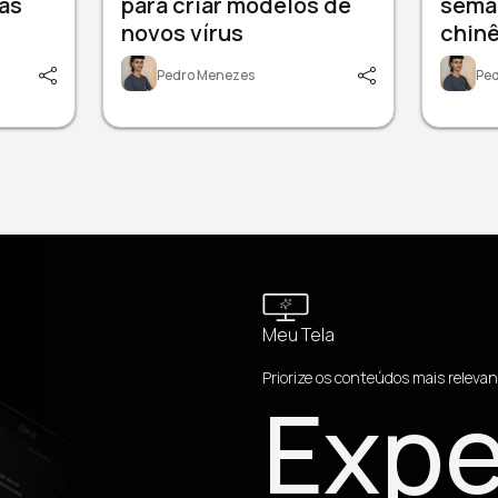
as
para criar modelos de
sema
novos vírus
chinê
Pedro Menezes
Pe
Meu Tela
Priorize os conteúdos mais relevan
Expe