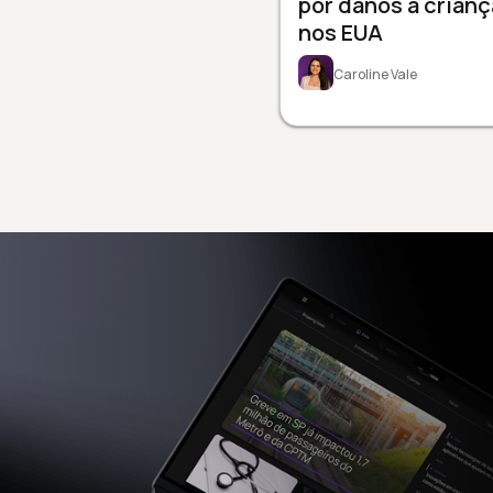
por danos a crianç
nos EUA
Caroline Vale