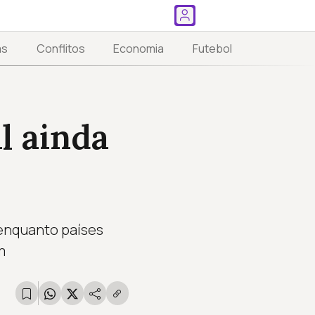
as
Conflitos
Economia
Futebol
l ainda
 enquanto países
m