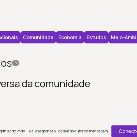
.
cionais
Comunidade
Economia
Estudos
Meio-Ambi
ios
0
versa da comunidade
Conecte
inião do Portal Tela; a responsabilidade é do autor da mensagem.