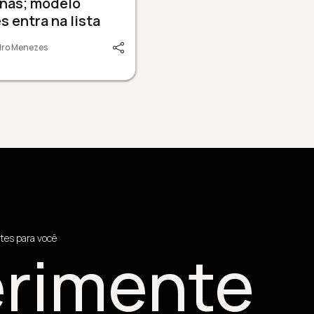
nas; modelo
s entra na lista
dro Menezes
tes para você
rimente