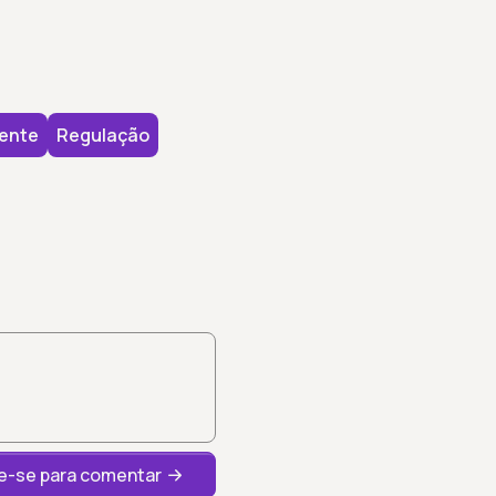
ente
Regulação
-se para comentar