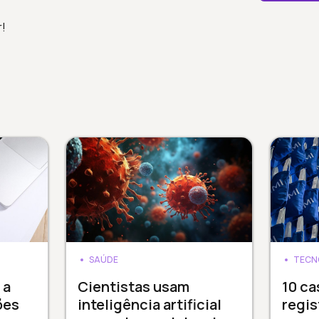
r!
SAÚDE
TECN
 a
Cientistas usam
10 ca
ões
inteligência artificial
regis