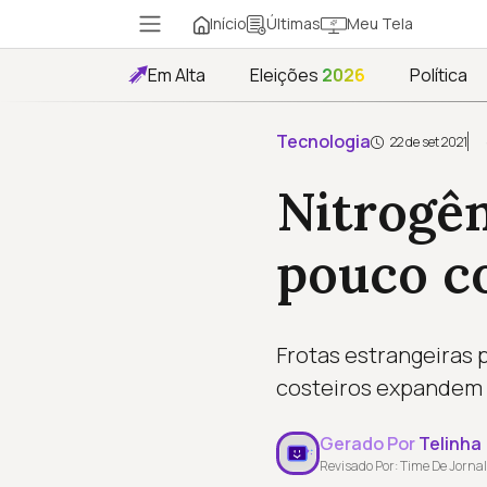
Início
Meu Tela
Últimas
Em Alta
Eleições
2026
Política
Tecnologia
22 de set 2021
Nitrogên
pouco c
Frotas estrangeiras
costeiros expandem a
Gerado Por
Telinha
Revisado Por: Time De Jornal