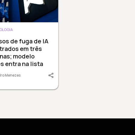
OLOGIA
sos de fuga de IA
trados em três
nas; modelo
s entra na lista
dro Menezes