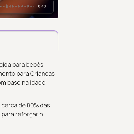
0:40
igida para bebês
imento para Crianças
om base na idade
a cerca de 80% das
 para reforçar o