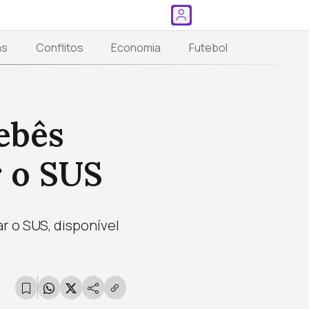
as
Conflitos
Economia
Futebol
ebês
r o SUS
r o SUS, disponível