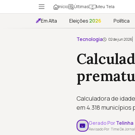
Início
Meu Tela
Últimas
Em Alta
Eleições
2026
Política
Tecnologia
02 de jun 2026
Calculad
prematur
Calculadora de idade
em 4.318 municípios
Gerado Por
Telinha
Revisado Por: Time De Jornal