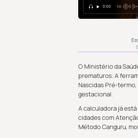
0:00
Es
O Ministério da Saúd
prematuros. A ferram
Nascidas Pré-termo, 
gestacional.
A calculadora já est
cidades com Atenção P
Método Canguru, mod