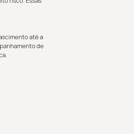
to risco. Essas
nascimento até a
companhamento de
ca.