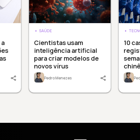
SAÚDE
TECN
 a
Cientistas usam
10 ca
ões
inteligência artificial
regis
as
para criar modelos de
sema
novos vírus
chinê
Pedro Menezes
Pe