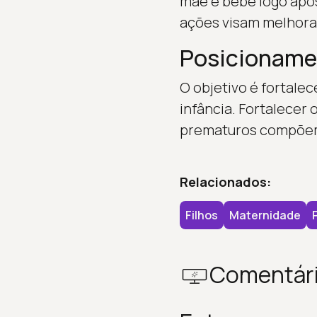
mãe e bebê logo após
ações visam melhorar
Posicionamen
O objetivo é fortale
infância. Fortalecer
prematuros compõem 
Relacionados:
Filhos
Maternidade
Comentár