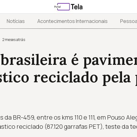
Notícias
Acontecimentos Internacionais
Pesso
2 meses atrás
brasileira é pavime
tico reciclado pela
 da BR-459, entre os kms 110 e 111, em Pouso Ale
tico reciclado (87.120 garrafas PET), teste da t