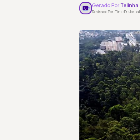
Gerado Por
Telinha
Revisado Por: Time De Jornal