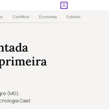
as
Conflitos
Economia
Futebol
ntada
 primeira
gre (MG),
ecnologia Caet