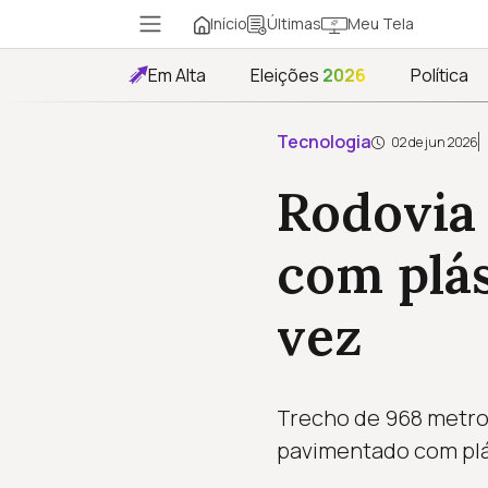
Início
Meu Tela
Últimas
Em Alta
Eleições
2026
Política
Tecnologia
02 de jun 2026
Rodovia 
com plás
vez
Trecho de 968 metros
pavimentado com plás