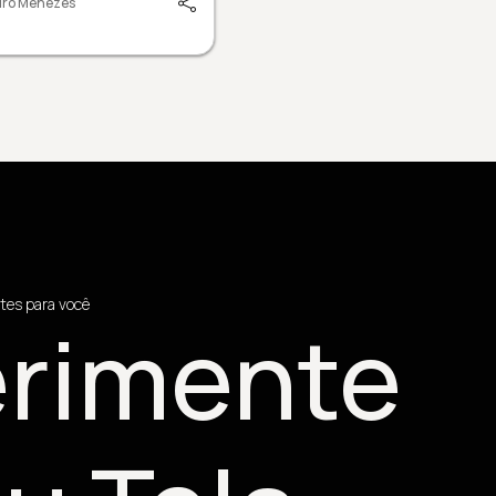
dro Menezes
tes para você
rimente