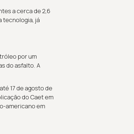
ntes a cerca de 2,6
 tecnologia, já
etróleo por um
s do asfalto. A
até 17 de agosto de
plicação do Caet em
ino-americano em