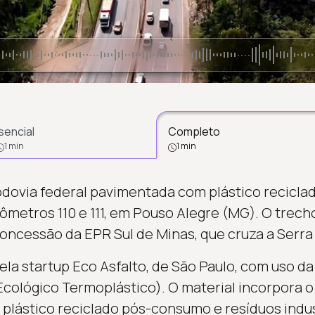
sencial
Completo
1 min
1 min
odovia federal pavimentada com plástico reciclad
lômetros 110 e 111, em Pouso Alegre (MG). O trec
concessão da EPR Sul de Minas, que cruza a Serra
pela startup Eco Asfalto, de São Paulo, com uso d
Ecológico Termoplástico). O material incorpora 
 plástico reciclado pós-consumo e resíduos indus