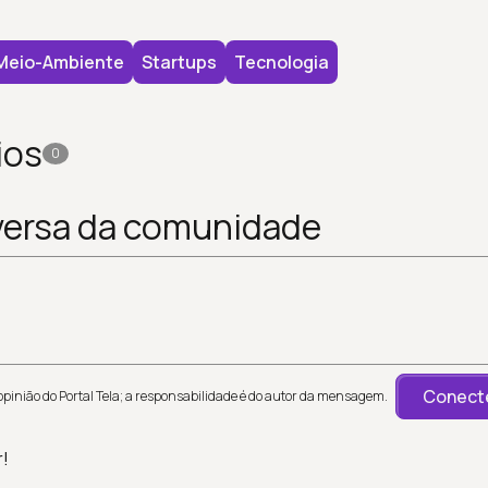
Meio-Ambiente
Startups
Tecnologia
ios
0
versa da comunidade
Conecte
inião do Portal Tela; a responsabilidade é do autor da mensagem.
r!