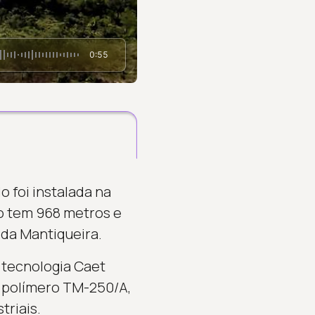
0:55
o foi instalada na
ho tem 968 metros e
 da Mantiqueira.
a tecnologia Caet
o polímero TM-250/A,
triais.