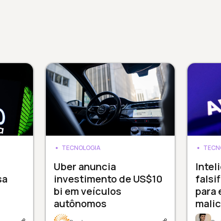
TECNOLOGIA
TECN
Uber anuncia
Intel
sa
investimento de US$10
falsi
bi em veículos
para 
autônomos
mali