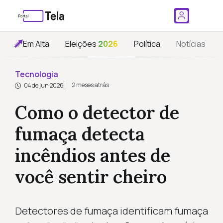
Em Alta
Eleições
2026
Política
Notícias
Tecnologia
2 meses atrás
04 de jun 2026
Como o detector de
fumaça detecta
incêndios antes de
você sentir cheiro
Detectores de fumaça identificam fumaça