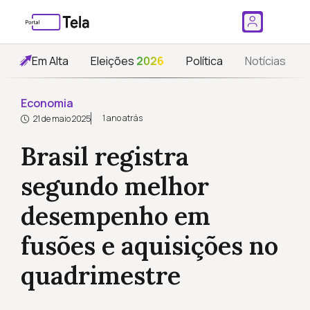
Em Alta
Eleições
2026
Política
Notícias
Economia
1 ano atrás
21 de maio 2025
Brasil registra
segundo melhor
desempenho em
fusões e aquisições no
quadrimestre