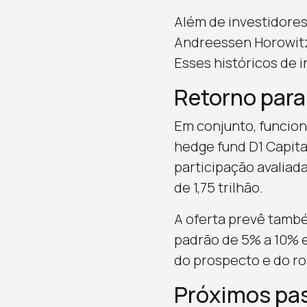
Além de investidores
Andreessen Horowitz
Esses históricos de 
Retorno para
Em conjunto, funcion
hedge fund D1 Capita
participação avaliada
de 1,75 trilhão.
A oferta prevê també
padrão de 5% a 10% 
do prospecto e do r
Próximos pa