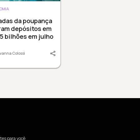
OMIA
radas da poupança
ram depósitos em
15 bilhões em julho
vanna Colossi
tes para você