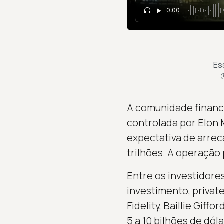
0:00
Es
A comunidade finance
controlada por Elon
expectativa de arrec
trilhões. A operação 
Entre os investidore
investimento, private
Fidelity, Baillie Gif
5 a 10 bilhões de dól