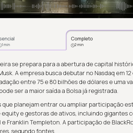
sencial
Completo
1 min
2 min
ira se prepara para a abertura de capital histór
 Musk. A empresa busca debutar no Nasdaq em 12
adação entre 75 e 80 bilhões de dólares e uma va
pode ser a maior saída a Bolsa já registrada.
s que planejam entrar ou ampliar participação es
 equity e gestoras de ativos, incluindo gigantes
ford e Franklin Templeton. A participação de Black
ares, segundo fontes.