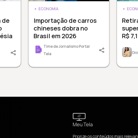
ECONOMIA
ECON
a de
Importação de carros
Reti
o
chineses dobra no
supe
ésia
Brasil em 2026
R$ 7,
Time de Jornalismo Portal
Gio
Tela
Meu Tela
Priorize os conteúdos mais relevan