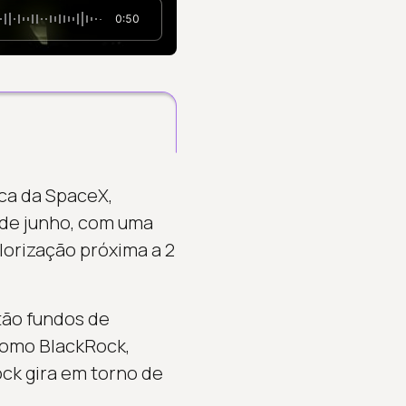
0:50
ica da SpaceX,
 de junho, com uma
lorização próxima a 2
tão fundos de
 como BlackRock,
Rock gira em torno de