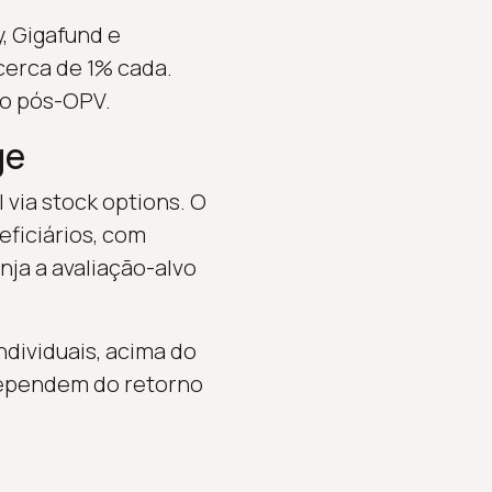
, Gigafund e
erca de 1% cada.
no pós-OPV.
ge
 via stock options. O
ficiários, com
nja a avaliação-alvo
dividuais, acima do
dependem do retorno