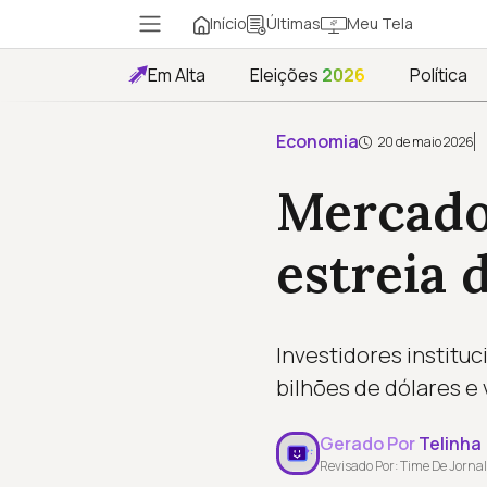
Início
Meu Tela
Últimas
Em Alta
Eleições
2026
Política
Economia
20 de maio 2026
Mercado 
estreia 
Investidores institu
bilhões de dólares e 
Gerado Por
Telinha
Revisado Por: Time De Jornal