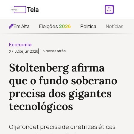
Em Alta
Eleições
2026
Política
Notícias
Economia
2 meses atrás
02 de jun 2026
Stoltenberg afirma
que o fundo soberano
precisa dos gigantes
tecnológicos
Oljefondet precisa de diretrizes éticas