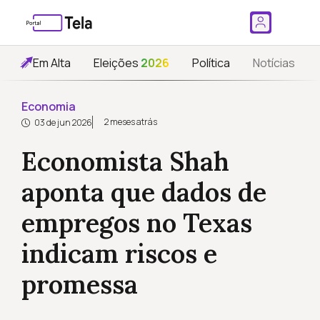
Em Alta
Eleições
2026
Política
Notícias
Economia
2 meses atrás
03 de jun 2026
Economista Shah
aponta que dados de
empregos no Texas
indicam riscos e
promessa