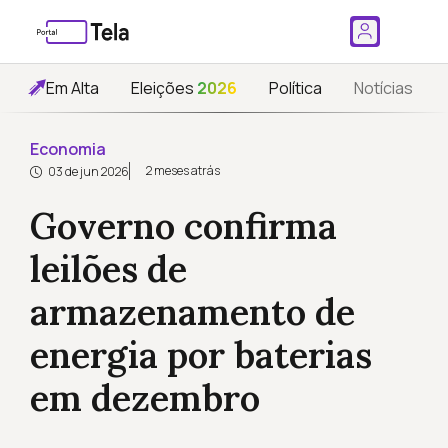
Em Alta
Eleições
2026
Política
Notícias
Economia
2 meses atrás
03 de jun 2026
Governo confirma
leilões de
armazenamento de
energia por baterias
em dezembro