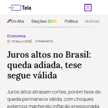
Em Alta
Eleições
2026
Política
Notícias
Economia
2 meses atrás
03 de jun 2026
Juros altos no Brasil:
queda adiada, tese
segue válida
Juros altos atrasam cortes, porém tese de
queda permanece válida, com choques
externos mantendo inflação pressionada