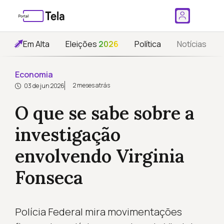
Em Alta
Eleições
2026
Política
Notícias
Economia
2 meses atrás
03 de jun 2026
O que se sabe sobre a
investigação
envolvendo Virginia
Fonseca
Polícia Federal mira movimentações