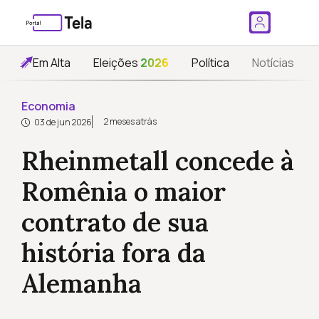
Em Alta
Eleições
2026
Política
Notícias
Economia
2 meses atrás
03 de jun 2026
Rheinmetall concede à
Romênia o maior
contrato de sua
história fora da
Alemanha