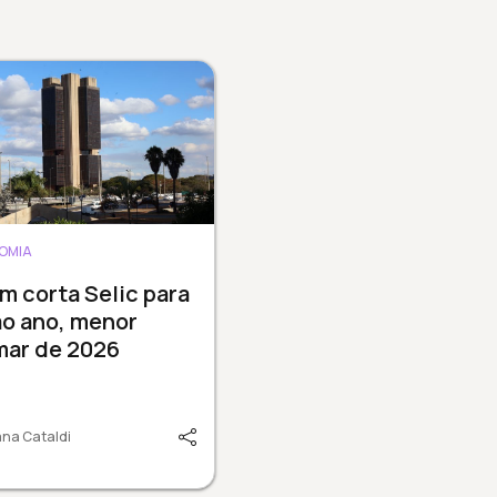
OMIA
 corta Selic para
ao ano, menor
mar de 2026
na Cataldi