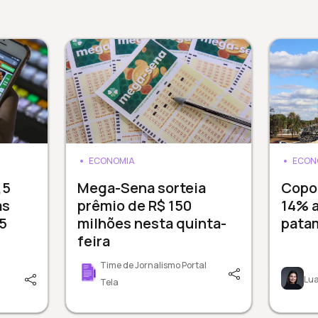
ECONOMIA
ECON
,5
Mega-Sena sorteia
Copom
as
prêmio de R$ 150
14% 
5
milhões nesta quinta-
pata
feira
Time de Jornalismo Portal
Lua
Tela