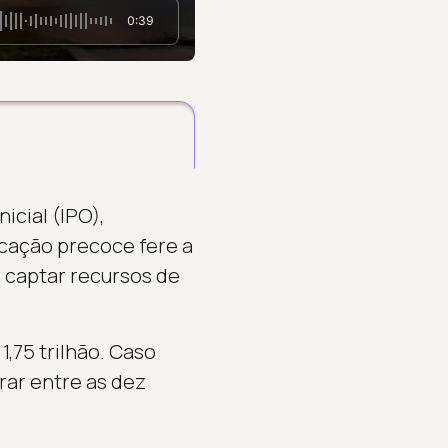
0:39
icial (IPO),
icação precoce fere a
e captar recursos de
,75 trilhão. Caso
rar entre as dez