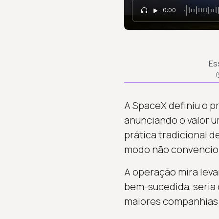
0:00
Es
A SpaceX definiu o pr
anunciando o valor u
prática tradicional d
modo não convencio
A operação mira leva
bem-sucedida, seria o
maiores companhias 