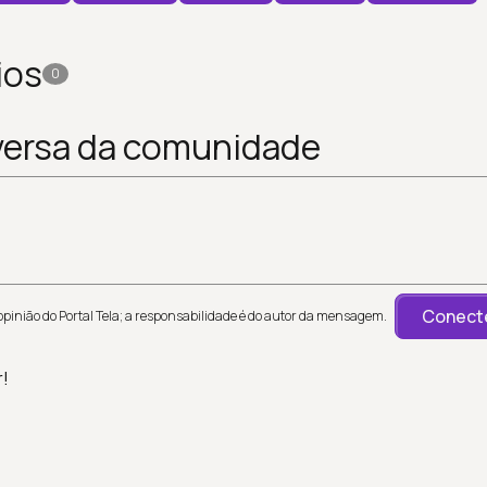
ios
0
versa da comunidade
Conecte
inião do Portal Tela; a responsabilidade é do autor da mensagem.
r!