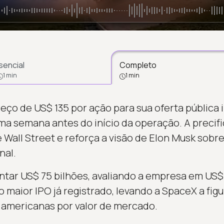
sencial
Completo
1 min
1 min
eço de US$ 135 por ação para sua oferta pública in
ma semana antes do início da operação. A precif
e Wall Street e reforça a visão de Elon Musk sobr
nal.
ntar US$ 75 bilhões, avaliando a empresa em US$ 1
 maior IPO já registrado, levando a SpaceX a figu
americanas por valor de mercado.