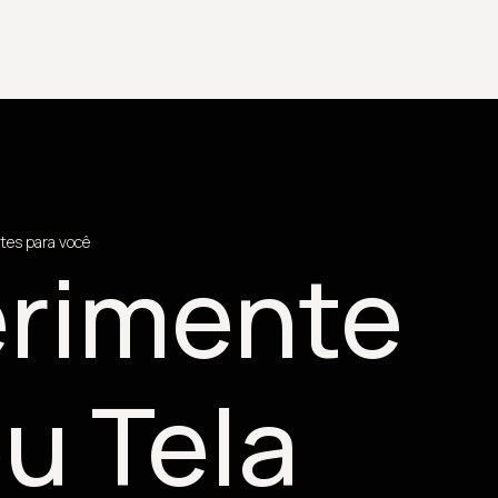
tes para você
rimente
u Tela