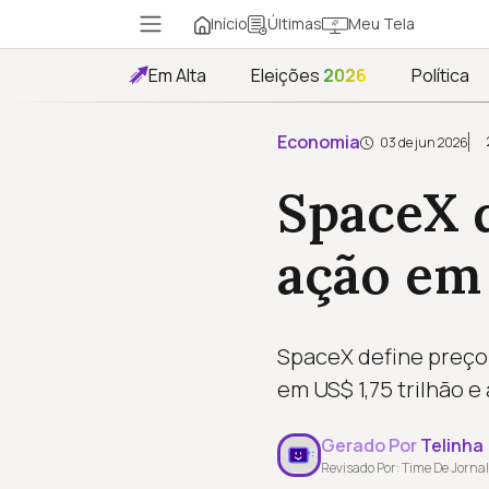
Início
Meu Tela
Últimas
Em Alta
Eleições
2026
Política
Economia
03 de jun 2026
SpaceX d
ação em
SpaceX define preço 
em US$ 1,75 trilhão e
Gerado Por
Telinha
Revisado Por: Time De Jornal