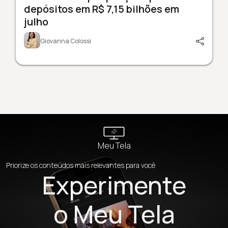
depósitos em R$ 7,15 bilhões em
julho
Giovanna Colossi
Meu Tela
Priorize os conteúdos mais relevantes para você
Experimente
o Meu Tela