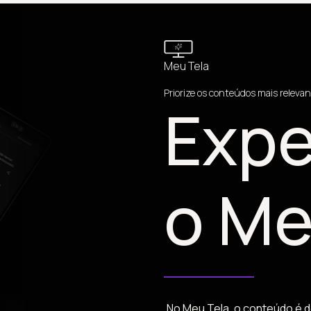
Meu Tela
Priorize os conteúdos mais relevan
Expe
o Me
No Meu Tela, o conteúdo é d