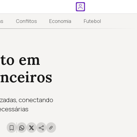
as
Conflitos
Economia
Futebol
nto em
anceiros
izadas, conectando
ecessárias