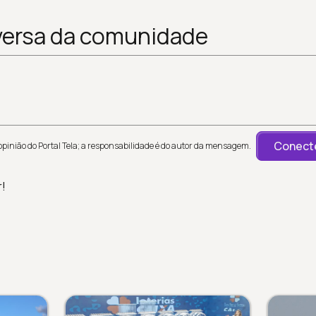
versa da comunidade
Conecte
inião do Portal Tela; a responsabilidade é do autor da mensagem.
r!