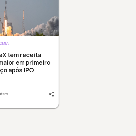
OMIA
eX tem receita
maior em primeiro
ço após IPO
uters