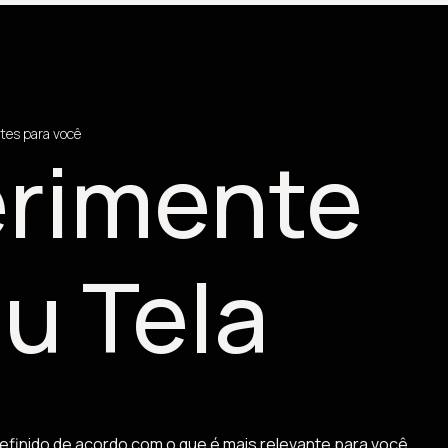
tes para você
rimente
u Tela
efinido de acordo com o que é mais relevante para você.