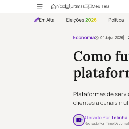
Início
Meu Tela
Últimas
Em Alta
Eleições
2026
Política
Economia
04 de jun 2026
Como fu
platafor
Plataformas de servi
clientes a canais mu
Gerado Por
Telinha
Revisado Por: Time De Jornal