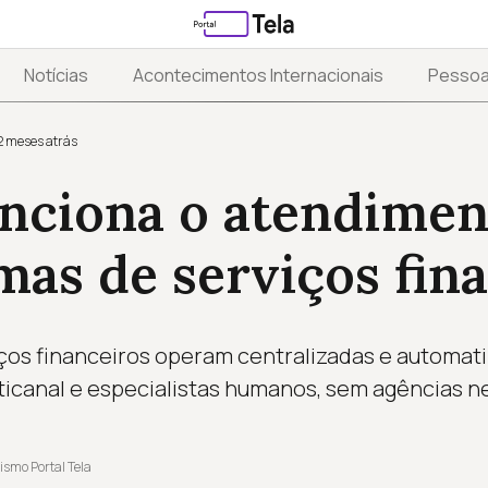
Notícias
Acontecimentos Internacionais
Pesso
2 meses atrás
nciona o atendime
mas de serviços fin
ços financeiros operam centralizadas e automat
lticanal e especialistas humanos, sem agências n
ismo Portal Tela