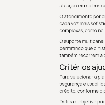
atuação em nichos c
O atendimento por ch
cada vez mais sofist
complexas, como no In
O suporte multicanal 
permitindo que o his
também recorrem a c
Critérios aj
Para selecionar a pl
segurança e usabilid
crédito, conforme o p
Defina o objetivo pri