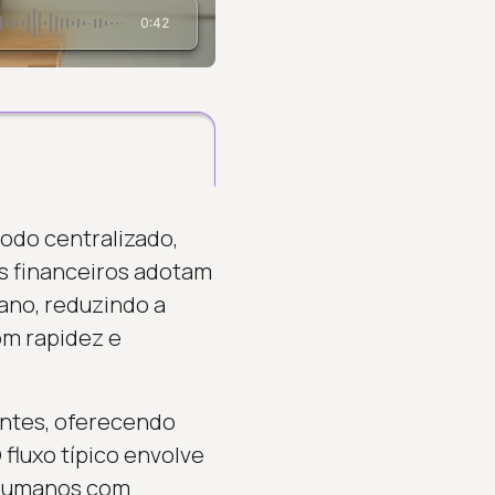
0:42
odo centralizado,
es financeiros adotam
ano, reduzindo a
om rapidez e
entes, oferecendo
fluxo típico envolve
s humanos com