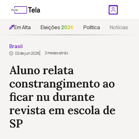
Em Alta
Eleições
2026
Política
Notícias
Brasil
2 meses atrás
02 de jun 2026
Aluno relata
constrangimento ao
ficar nu durante
revista em escola de
SP