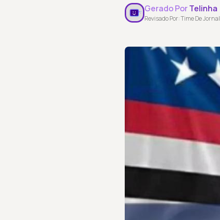
Gerado Por
Telinha
Revisado Por: Time De Jornal