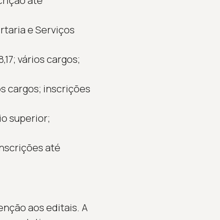
crição até
rtaria e Serviços
,17; vários cargos;
os cargos; inscrições
io superior;
inscrições até
enção aos editais. A