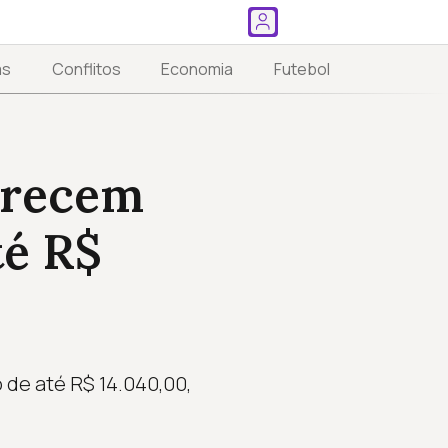
as
Conflitos
Economia
Futebol
erecem
té R$
de até R$ 14.040,00,