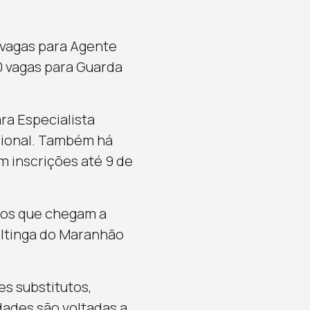
 vagas para Agente
 vagas para Guarda
ra Especialista
isional. Também há
m inscrições até 9 de
rios que chegam a
 Itinga do Maranhão
s substitutos,
dades são voltadas a