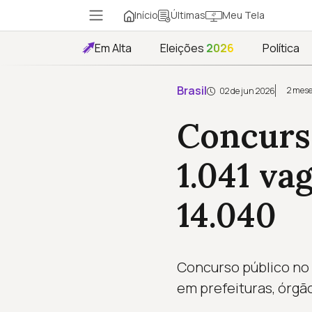
Início
Meu Tela
Últimas
Em Alta
Eleições
2026
Política
Brasil
2 mese
02 de jun 2026
Concurs
1.041 va
14.040
Concurso público no 
em prefeituras, órgã