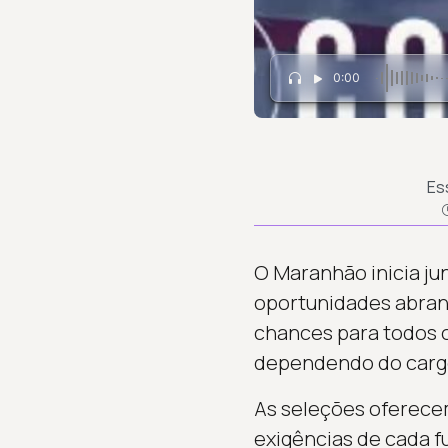
0:00
Es
O Maranhão inicia ju
oportunidades abrang
chances para todos o
dependendo do carg
As seleções oferecem
exigências de cada f