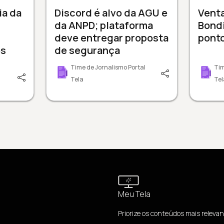
ia da
Discord é alvo da AGU e
Venta
da ANPD; plataforma
Bondi
deve entregar proposta
ponto
os
de segurança
Time de Jornalismo Portal
Tim
Tela
Tel
Meu Tela
Priorize os conteúdos mais relevan