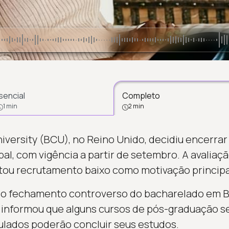
sencial
Completo
1 min
2 min
iversity (BCU), no Reino Unido, decidiu encerra
bal, com vigência a partir de setembro. A avaliaçã
ou recrutamento baixo como motivação principa
s o fechamento controverso do bacharelado em B
 informou que alguns cursos de pós-graduação s
ulados poderão concluir seus estudos.