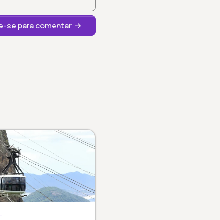
-se para comentar
L