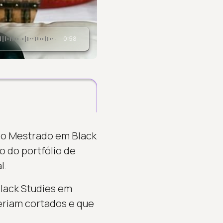
0:58
r o Mestrado em Black
o do portfólio de
l.
lack Studies em
eriam cortados e que