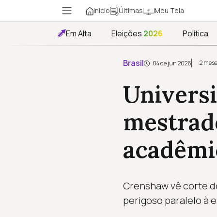
Início
Meu Tela
Últimas
Em Alta
Eleições
2026
Política
Brasil
2 mese
04 de jun 2026
Universi
mestrad
acadêmi
Crenshaw vê corte d
perigoso paralelo à 