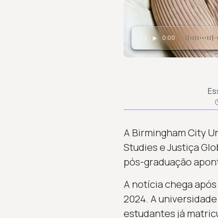
0:00
Es
A Birmingham City Un
Studies e Justiça Glo
pós-graduação apont
A notícia chega apó
2024. A universidade
estudantes já matric