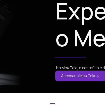
Expe
o Me
No Meu Tela, o conteúdo é d
Acessar o Meu Tela