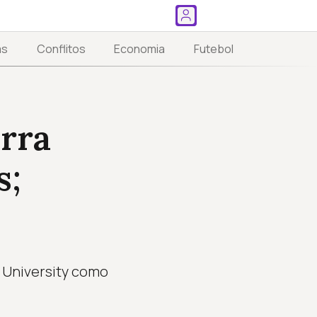
as
Conflitos
Economia
Futebol
erra
s;
 University como