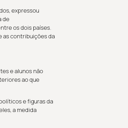
idos, expressou
a de
tre os dois países.
e as contribuições da
tes e alunos não
teriores ao que
líticos e figuras da
eles, a medida