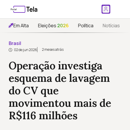
Em Alta
Eleições
2026
Política
Notícias
Brasil
2 meses atrás
02 de jun 2026
Operação investiga
esquema de lavagem
do CV que
movimentou mais de
R$116 milhões