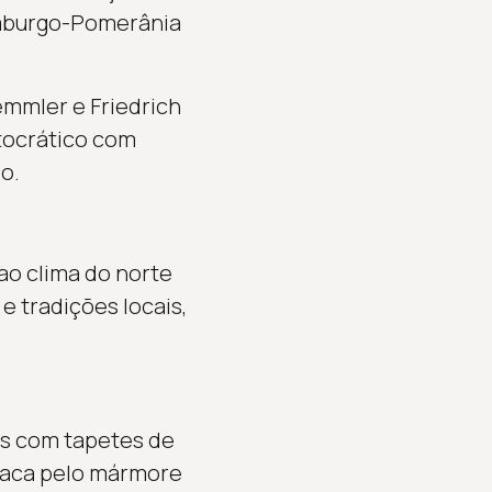
emburgo-Pomerânia
mmler e Friedrich
stocrático com
o.
 ao clima do norte
 tradições locais,
ais com tapetes de
staca pelo mármore