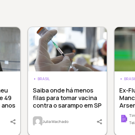
BRASIL
BRASI
meu
Saiba onde há menos
Ex-Fl
e 49
filas para tomar vacina
Manc
 anos
contra o sarampo em SP
Arsen
Tim
Julia Machado
Tel