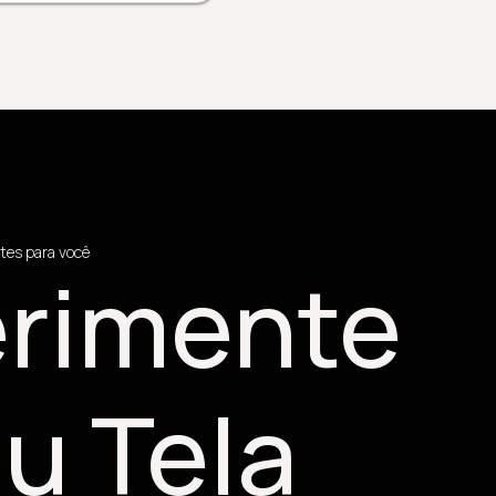
tes para você
rimente
u Tela