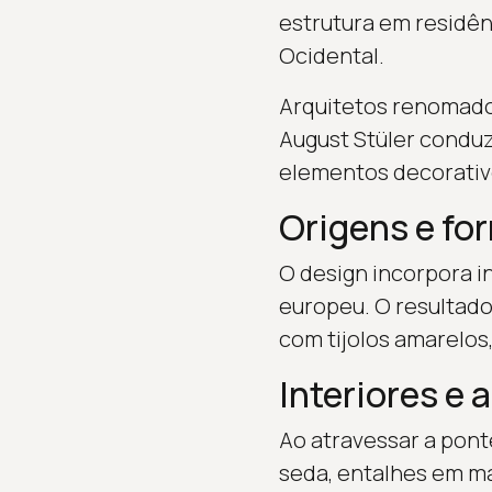
estrutura em residê
Ocidental.
Arquitetos renomado
August Stüler conduzi
elementos decorativ
Origens e fo
O design incorpora in
europeu. O resultado
com tijolos amarelos
Interiores e 
Ao atravessar a pont
seda, entalhes em ma