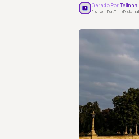
Gerado Por
Telinha
Revisado Por: Time De Jornal