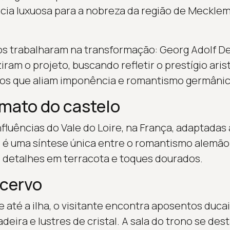
ncia luxuosa para a nobreza da região de Meckl
s trabalharam na transformação: Georg Adolf De
ram o projeto, buscando refletir o prestígio ari
os que aliam imponência e romantismo germânic
rmato do castelo
fluências do Vale do Loire, na França, adaptadas
 é uma síntese única entre o romantismo alemão e
, detalhes em terracota e toques dourados.
acervo
e até a ilha, o visitante encontra aposentos duc
deira e lustres de cristal. A sala do trono se de