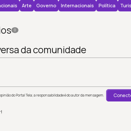
cionais
Arte
Governo
Internacionais
Política
Turi
ios
0
versa da comunidade
Conecte
inião do Portal Tela; a responsabilidade é do autor da mensagem.
r!