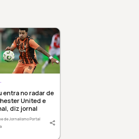
L
u entra no radar de
hester United e
al, diz jornal
e de Jornalismo Portal
a