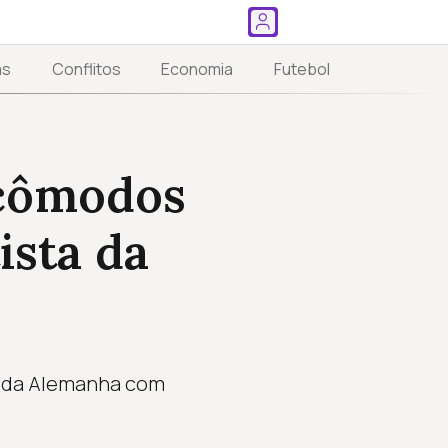
as
Conflitos
Economia
Futebol
 cômodos
ista da
te da Alemanha com