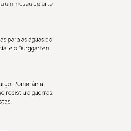
iga um museu de arte
tas para as águas do
cial e o Burggarten
burgo-Pomerânia
e resistiu a guerras,
stas.