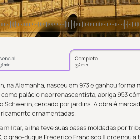
sencial
Completo
1 min
2 min
in, na Alemanha, nasceu em 973 e ganhou forma
 como palácio neorrenascentista, abriga 953 cô
go Schwerin, cercado por jardins. A obra é marca
 ricamente ornamentadas.
a militar, a ilha teve suas bases moldadas por trib
, o grão-duque Frederico Francisco II ordenou a