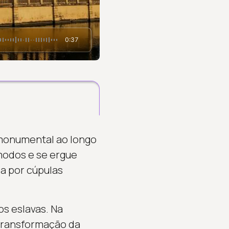
0:37
 monumental ao longo
modos e se ergue
da por cúpulas
os eslavas. Na
 transformação da