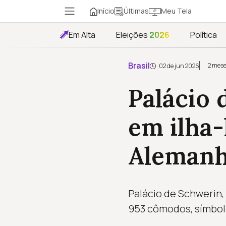
Início
Meu Tela
Últimas
Em Alta
Eleições
2026
Política
Brasil
2 mese
02 de jun 2026
Palácio 
em ilha-
Aleman
Palácio de Schwerin,
953 cômodos, símbol