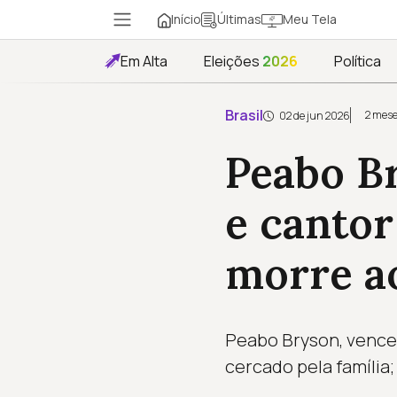
Início
Meu Tela
Últimas
Em Alta
Eleições
2026
Política
Brasil
2 mese
02 de jun 2026
Peabo B
e cantor
morre a
Peabo Bryson, vence
cercado pela família;