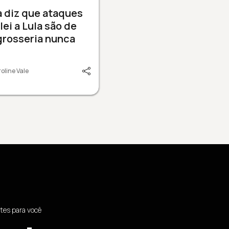
a diz que ataques
lei a Lula são de
grosseria nunca
oline Vale
tes para você