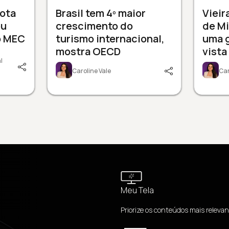
nota
Brasil tem 4º maior
Vieir
eu
crescimento do
de Mi
o MEC
turismo internacional,
uma 
mostra OECD
vista
l
Caroline Vale
Car
Meu Tela
Priorize os conteúdos mais relevan