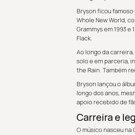
Bryson ficou famoso 
Whole New World, co
Grammys em 1993 e 1
Flack.
Ao longo da carreira
solo e em parceria, i
the Rain. Também re
Bryson lançou o álbu
longo dos anos, mesm
apoio recebido de fã
Carreira e le
O músico nasceu na C