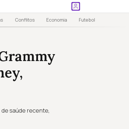
as
Conflitos
Economia
Futebol
o Grammy
ney,
 de saúde recente,