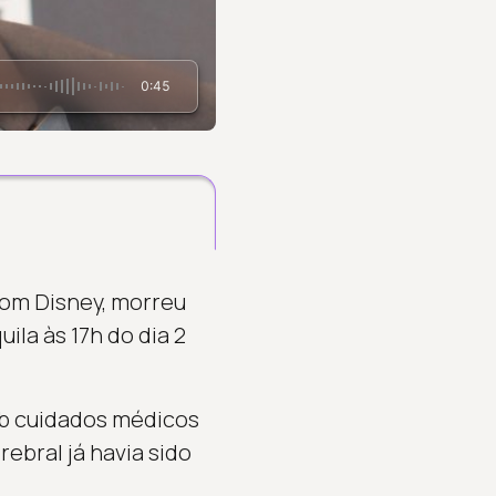
0:45
om Disney, morreu
ila às 17h do dia 2
ob cuidados médicos
ebral já havia sido