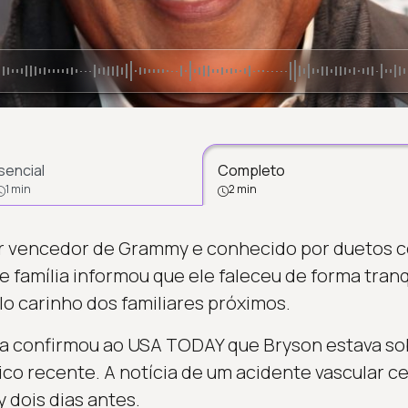
sencial
Completo
1 min
2 min
r vencedor de Grammy e conhecido por duetos c
e família informou que ele faleceu de forma tranqu
lo carinho dos familiares próximos.
sta confirmou ao USA TODAY que Bryson estava s
o recente. A notícia de um acidente vascular cer
y dois dias antes.