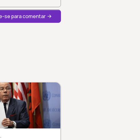
-se para comentar
L