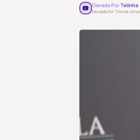
Gerado Por
Telinha
Revisado Por: Time De Jornal