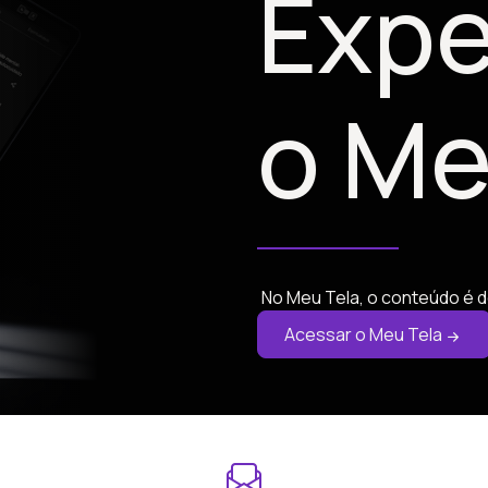
Expe
o Me
No Meu Tela, o conteúdo é d
Acessar o Meu Tela