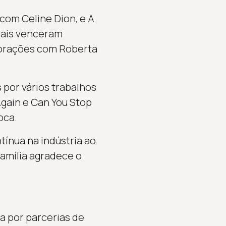
com Celine Dion, e A
uais venceram
orações com Roberta
 por vários trabalhos
Again e Can You Stop
oca.
ínua na indústria ao
amília agradece o
a por parcerias de