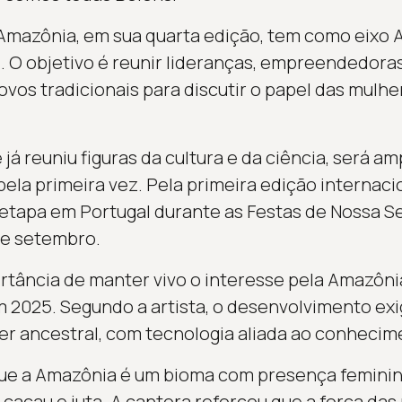
Amazônia, em sua quarta edição, tem como eixo 
. O objetivo é reunir lideranças, empreendedoras,
vos tradicionais para discutir o papel das mulh
e já reuniu figuras da cultura e da ciência, será am
ela primeira vez. Pela primeira edição internaci
etapa em Portugal durante as Festas de Nossa S
 de setembro.
rtância de manter vivo o interesse pela Amazôn
em 2025. Segundo a artista, o desenvolvimento e
er ancestral, com tecnologia aliada ao conhecime
 que a Amazônia é um bioma com presença feminin
 cacau e juta. A cantora reforçou que a força da