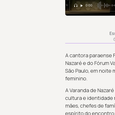
0:00
Es
A cantora paraense F
Nazaré e do Fórum Va
São Paulo, em noite 
feminino.
A Varanda de Nazaré 
cultura e identidade
mães, chefes de famíl
espírito do encontro