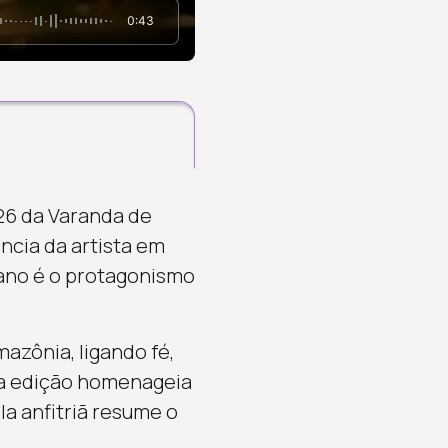
0:43
26 da Varanda de
ncia da artista em
 ano é o protagonismo
azônia, ligando fé,
e a edição homenageia
la anfitriã resume o