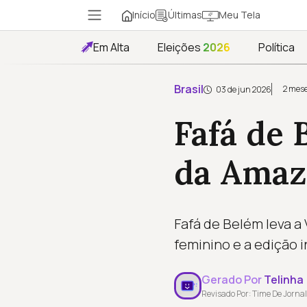
Início
Meu Tela
Últimas
Em Alta
Eleições
2026
Política
Brasil
2 mese
03 de jun 2026
Fafá de
da Amaz
Fafá de Belém leva a
feminino e a edição 
Gerado Por
Telinha
Revisado Por: Time De Jornal