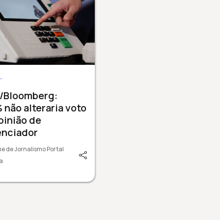
L
s/Bloomberg:
 não alteraria voto
pinião de
enciador
e de Jornalismo Portal
a