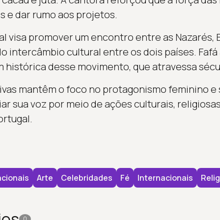
 e dar rumo aos projetos.
al visa promover um encontro entre as Nazarés,
o intercâmbio cultural entre os dois países. Fafá
 histórica desse movimento, que atravessa sécul
ativas mantêm o foco no protagonismo feminino e 
 sua voz por meio de ações culturais, religiosas
rtugal.
cionais
Arte
Celebridades
Fé
Internacionais
Relig
ios
0