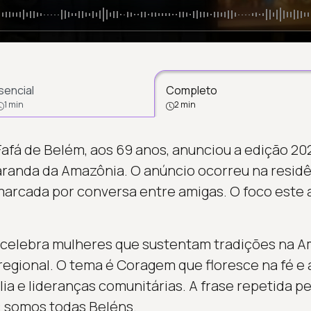
sencial
Completo
1 min
2 min
afá de Belém, aos 69 anos, anunciou a edição 20
randa da Amazônia. O anúncio ocorreu na residê
marcada por conversa entre amigas. O foco este
celebra mulheres que sustentam tradições na Am
 regional. O tema é Coragem que floresce na fé 
ia e lideranças comunitárias. A frase repetida pe
: somos todas Beléns.