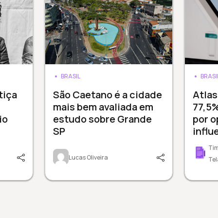
BRASIL
BRASI
tiça
São Caetano é a cidade
Atla
mais bem avaliada em
77,5%
io
estudo sobre Grande
por o
SP
influ
Tim
Lucas Oliveira
Tel