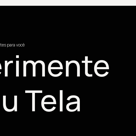
tes para você
rimente
u Tela