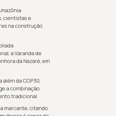
Amazônia:
 cientistas e
eres na construção
pliada
onal, a Varanda de
enhora da Nazaré, em
ia além da COP30,
xige a combinação
nto tradicional.
a marcante, citando
s mulheres é capaz de