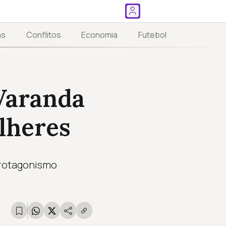
as
Conflitos
Economia
Futebol
Varanda
lheres
protagonismo