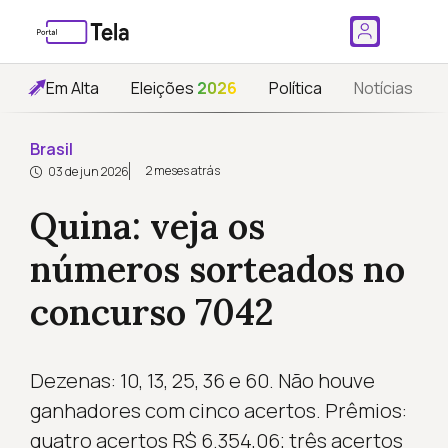
Em Alta
Eleições
2026
Política
Notícias
Brasil
2 meses atrás
03 de jun 2026
Quina: veja os
números sorteados no
concurso 7042
Dezenas: 10, 13, 25, 36 e 60. Não houve
ganhadores com cinco acertos. Prêmios:
quatro acertos R$ 6.354,06; três acertos