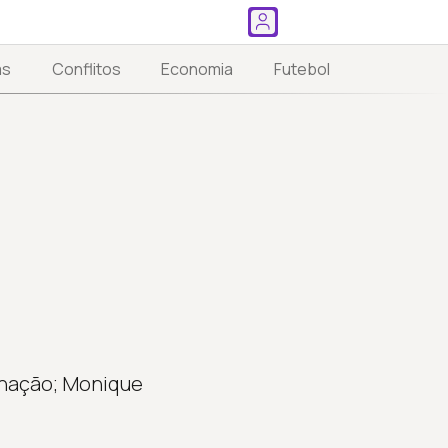
as
Conflitos
Economia
Futebol
enação; Monique