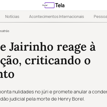
Notícias
Acontecimentos Internacionais
Pesso
s atrás
e Jairinho reage à
ão, criticando o
nto
ponta nulidades no júri e promete anular a cond
ão judicial pela morte de Henry Borel.