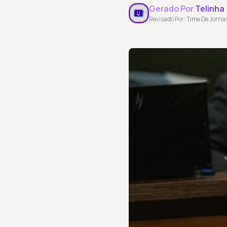
Gerado Por
Telinha
Revisado Por: Time De Jornal