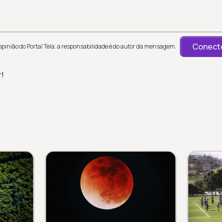
Conecte
inião do Portal Tela; a responsabilidade é do autor da mensagem.
r!