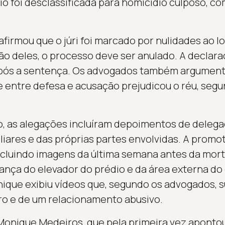
o foi desclassificada para homicídio culposo, co
afirmou que o júri foi marcado por nulidades ao lo
ão deles, o processo deve ser anulado. A declaraç
 após a sentença. Os advogados também argumen
 entre defesa e acusação prejudicou o réu, segu
o, as alegações incluíram depoimentos de deleg
miliares e das próprias partes envolvidas. A prom
incluindo imagens da última semana antes da mor
nça do elevador do prédio e da área externa do
onique exibiu vídeos que, segundo os advogados, 
ro e de um relacionamento abusivo.
Monique Medeiros, que pela primeira vez aponto