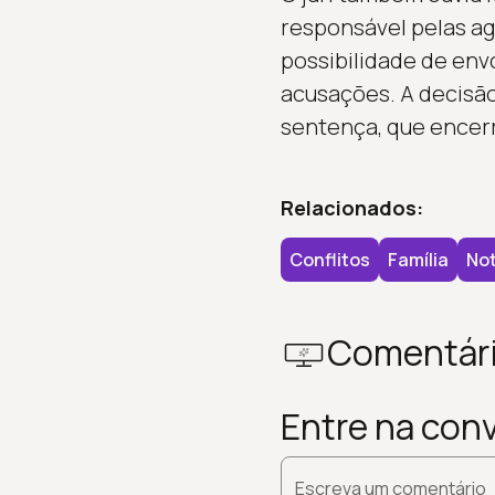
responsável pelas ag
possibilidade de env
acusações. A decisão
sentença, que encerr
Relacionados:
Conflitos
Família
Not
Comentár
Entre na con
Escreva um comentário