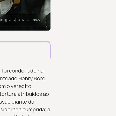
0:45
, foi condenado na
enteado Henry Borel,
com o veredito
ortura atribuídos ao
ssão diante da
nsiderada cumprida; a