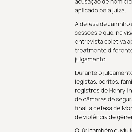
acusação de homicídi
aplicado pela juíza.
A defesa de Jairinho 
sessões e que, na vis
entrevista coletiva
treatmento diferente
julgamento.
Durante o julgament
legistas, peritos, fa
registros de Henry, 
de câmeras de segura
final, a defesa de M
de violência de gêne
O júri também ouviu 