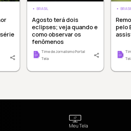
BRASIL
BRASI
or
Agosto terá dois
Remo
eclipses; veja quando e
pelo 
série
como observar os
assis
fenômenos
Time de Jornalismo Portal
Tim
Tela
Tel
Meu Tela