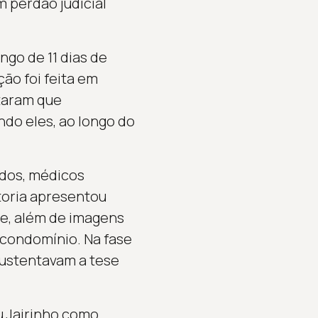
m perdão judicial
ngo de 11 dias de
ão foi feita em
taram que
ndo eles, ao longo do
ados, médicos
otoria apresentou
te, além de imagens
 condomínio. Na fase
sustentavam a tese
u Jairinho como