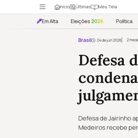
Início
Meu Tela
Últimas
Em Alta
Eleições
2026
Política
Brasil
2 mese
04 de jun 2026
Defesa d
condenaç
julgame
Defesa de Jairinho a
Medeiros recebe perd