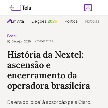
Em Alta
Eleições
2026
Política
Notícias
Brasil
2 meses atrás
04 de jun 2026
História da Nextel:
ascensão e
encerramento da
operadora brasileira
Da era do 'bipe' à absorção pela Claro,