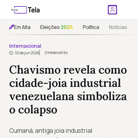
Em Alta
Eleições
2026
Política
Notícias
Internacional
2 meses atrás
02 de jun 2026
Chavismo revela como
cidade-joia industrial
venezuelana simboliza
o colapso
Cumaná, antiga joia industrial