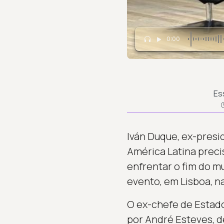
0:00
Es
Iván Duque, ex-presi
América Latina preci
enfrentar o fim do mu
evento, em Lisboa, na
O ex-chefe de Estad
por André Esteves, 