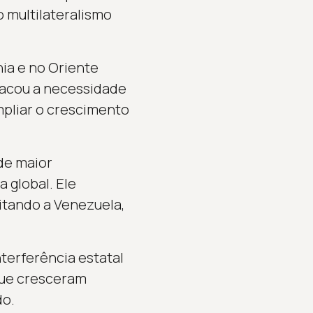
o multilateralismo
ia e no Oriente
tacou a necessidade
mpliar o crescimento
de maior
 global. Ele
citando a Venezuela,
terferência estatal
que cresceram
do.