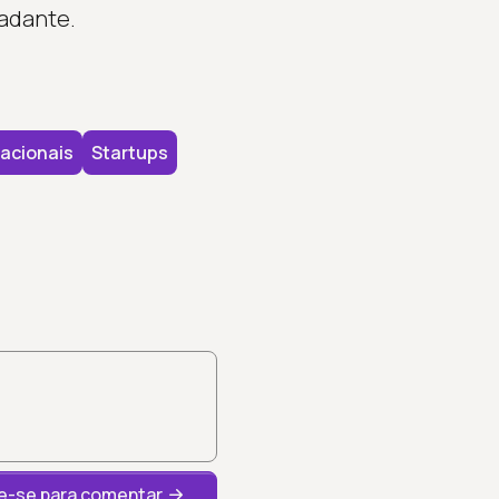
adante.
acionais
Startups
-se para comentar