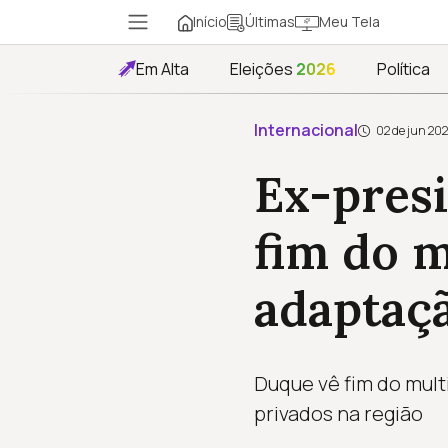
Início
Meu Tela
Últimas
Em Alta
Eleições
2026
Política
Internacional
02 de jun 20
Ex-pres
fim do m
adaptaç
Duque vê fim do mult
privados na região