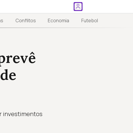
as
Conflitos
Economia
Futebol
prevê
ede
ir investimentos