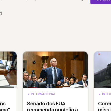
r!
INTERNACIONAL
INTE
ens
Senado dos EUA
Corei
ismo"
recomenda punição a
míssi