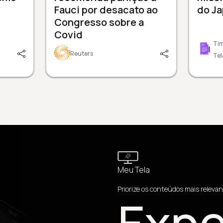
Fauci por desacato ao
do J
Congresso sobre a
Covid
Tim
Reuters
Tel
Meu Tela
Priorize os conteúdos mais relevan
Expe