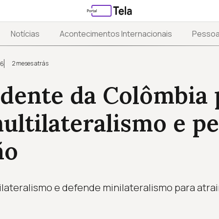
Notícias
Acontecimentos Internacionais
Pesso
2 meses atrás
26
idente da Colômbia 
ultilateralismo e p
ão
ilateralismo e defende minilateralismo para atra