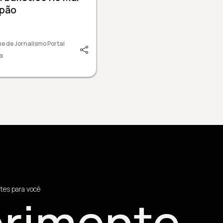
apão
e de Jornalismo Portal
a
tes para você
rimente