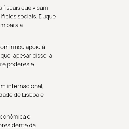
s fiscais que visam
fícios sociais. Duque
m para a
onfirmou apoio à
que, apesar disso, a
tre poderes e
m internacional,
idade de Lisboa e
econômica e
 presidente da