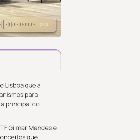
0:43
e Lisboa que a
canismos para
ra principal do
STF Gilmar Mendes e
conceitos que