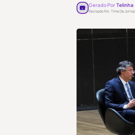
Gerado Por
Telinha
Revisado Por: Time De Jornal