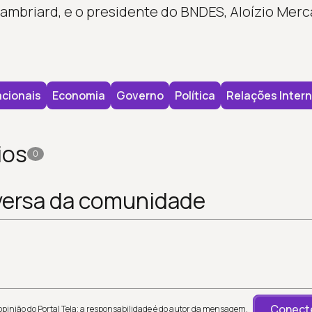
ambriard, e o presidente do BNDES, Aloízio Merc
cionais
Economia
Governo
Política
Relações Intern
ios
0
versa da comunidade
Conecte
inião do Portal Tela; a responsabilidade é do autor da mensagem.