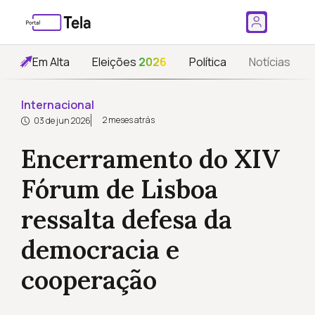
Em Alta
Eleições
2026
Política
Notícias
Internacional
2 meses atrás
03 de jun 2026
Encerramento do XIV
Fórum de Lisboa
ressalta defesa da
democracia e
cooperação