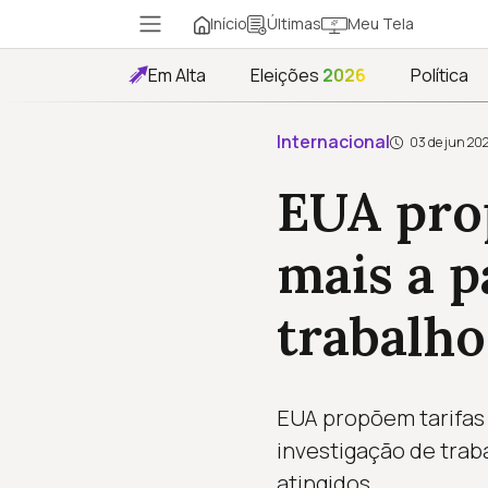
Início
Meu Tela
Últimas
Em Alta
Eleições
2026
Política
Internacional
03 de jun 20
EUA pro
mais a p
trabalho
EUA propõem tarifas
investigação de trab
atingidos