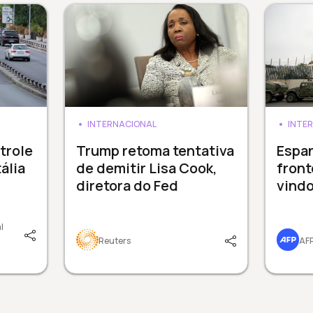
INTERNACIONAL
INTE
trole
Trump retoma tentativa
Espan
ália
de demitir Lisa Cook,
front
diretora do Fed
vindo
l
Reuters
AF