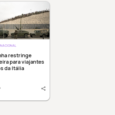
RNACIONAL
ha restringe
eira para viajantes
s da Itália
P