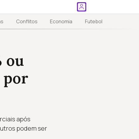
as
Conflitos
Economia
Futebol
% ou
 por
rciais após
outros podem ser