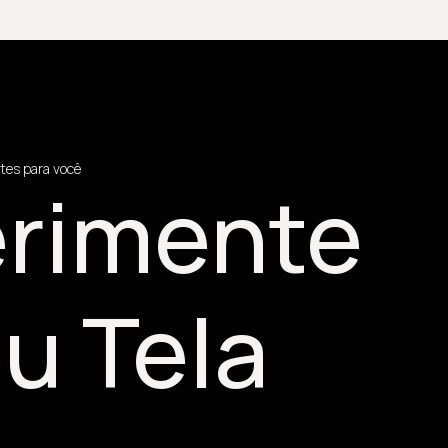
tes para você
rimente
u Tela