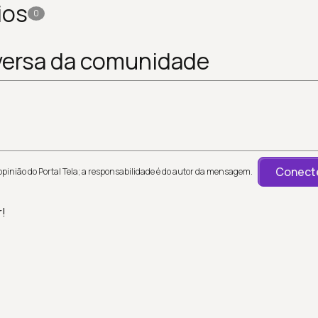
ios
0
versa da comunidade
Conecte
inião do Portal Tela; a responsabilidade é do autor da mensagem.
r!