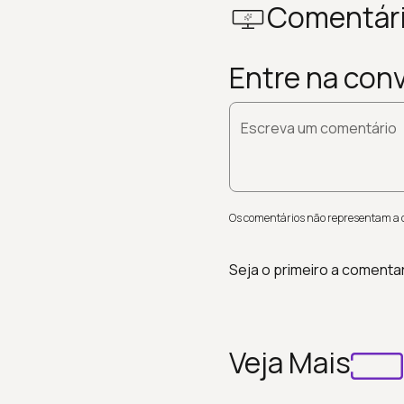
Comentár
Entre na con
Escreva um comentário
Os comentários não representam a op
Seja o primeiro a comenta
Veja Mais