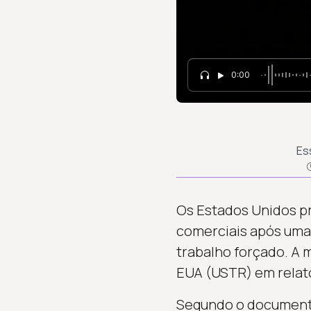
0:00
Es
Os Estados Unidos pr
comerciais após uma
trabalho forçado. A 
EUA (USTR) em relató
Segundo o documento,