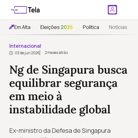
Em Alta
Eleições
2026
Política
Notícias
Internacional
2 meses atrás
03 de jun 2026
Ng de Singapura busca
equilibrar segurança
em meio à
instabilidade global
Ex-ministro da Defesa de Singapura