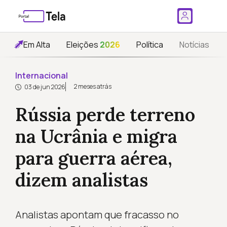
Em Alta
Eleições
2026
Política
Notícias
Internacional
2 meses atrás
03 de jun 2026
Rússia perde terreno
na Ucrânia e migra
para guerra aérea,
dizem analistas
Analistas apontam que fracasso no