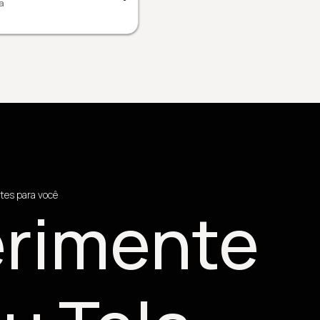
a
tes para você
rimente