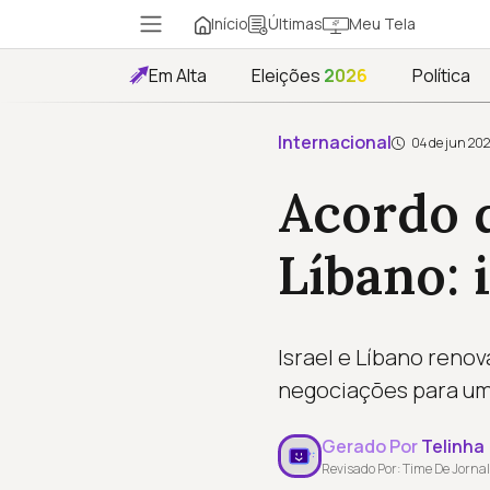
Início
Meu Tela
Últimas
Em Alta
Eleições
2026
Política
Internacional
04 de jun 20
Acordo d
Líbano: 
Israel e Líbano reno
negociações para um
Gerado Por
Telinha
Revisado Por: Time De Jornal