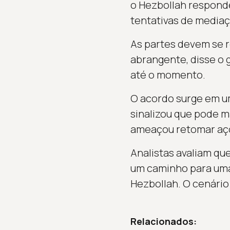
o Hezbollah responde
tentativas de media
As partes devem se 
abrangente, disse o 
até o momento.
O acordo surge em um 
sinalizou que pode m
ameaçou retomar açõe
Analistas avaliam qu
um caminho para uma 
Hezbollah. O cenário
Relacionados: