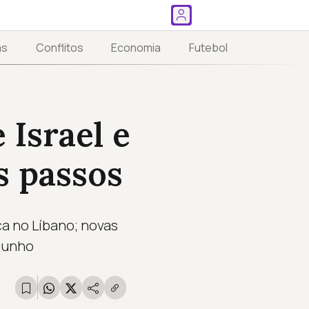
as
Conflitos
Economia
Futebol
 Israel e
s passos
ça no Líbano; novas
junho