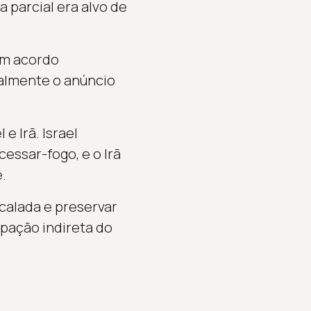
 parcial era alvo de
um acordo
ialmente o anúncio
e Irã. Israel
essar-fogo, e o Irã
.
calada e preservar
pação indireta do