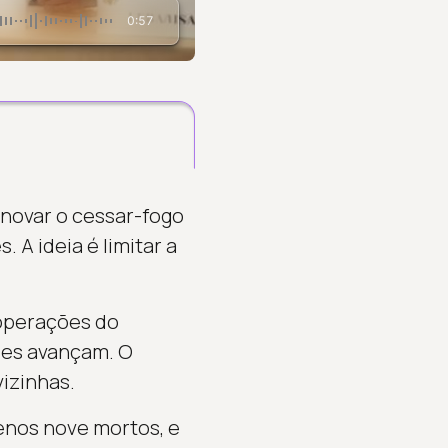
0:57
novar o cessar-fogo
. A ideia é limitar a
operações do
ões avançam. O
vizinhas.
enos nove mortos, e