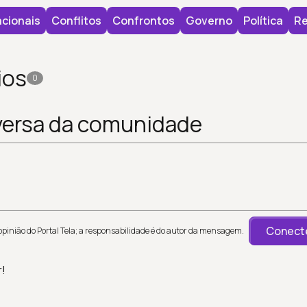
cionais
Conflitos
Confrontos
Governo
Política
Re
ios
0
versa da comunidade
Conecte
inião do Portal Tela; a responsabilidade é do autor da mensagem.
r!