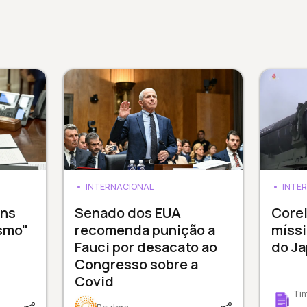
INTERNACIONAL
INTE
ens
Senado dos EUA
Corei
ismo"
recomenda punição a
míssi
Fauci por desacato ao
do J
Congresso sobre a
Covid
Tim