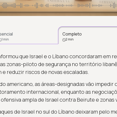
sencial
Completo
1 min
2 min
formou que Israel e o Líbano concordaram em re
as zonas-piloto de segurança no território libanês
 e reduzir riscos de novas escaladas.
o americano, as áreas-designadas vão impedir 
toramento internacional, enquanto as negociaç
 ofensiva ampla de Israel contra Beirute e zonas 
aques de Israel no sul do Líbano deixaram pelo m