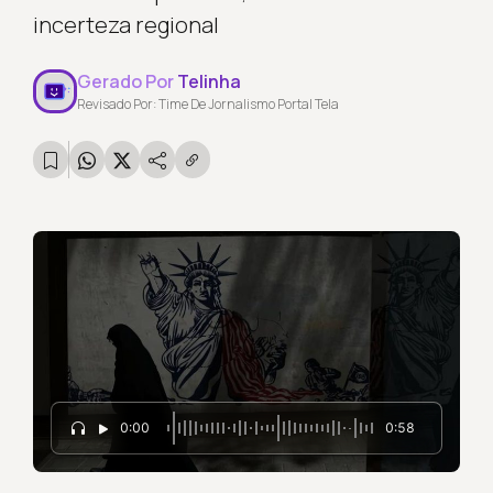
incerteza regional
Gerado Por
Telinha
Revisado Por: Time De Jornalismo Portal Tela
0:00
0:58