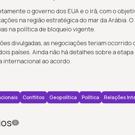
etamente o governo dos EUA e o Irã, com o objetiv
ções na região estratégica do mar da Arábia. O
as na política de bloqueio vigente.
es divulgadas, as negociações teriam ocorrido d
ois países. Ainda não há detalhes sobre a etap
 internacional ao acordo.
cionais
Conflitos
Geopolítica
Política
Relações Int
ios
0