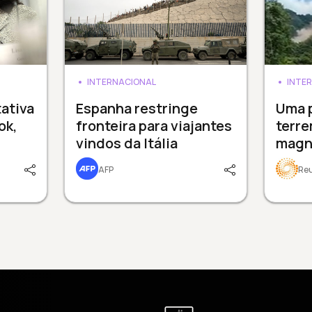
INTERNACIONAL
INTE
ativa
Espanha restringe
Uma 
ok,
fronteira para viajantes
terr
vindos da Itália
magni
AFP
Re