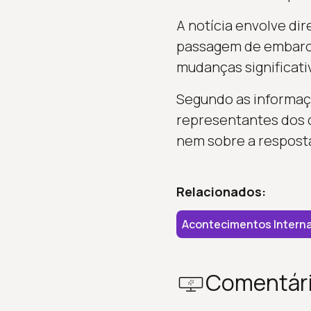
A notícia envolve dir
passagem de embarca
mudanças significativ
Segundo as informaçõ
representantes dos d
nem sobre a resposta
Relacionados:
Acontecimentos Interna
Comentár