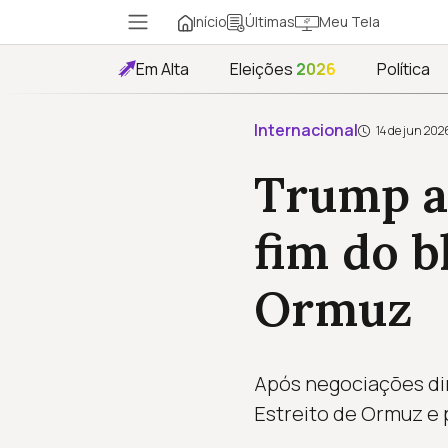
Início
Meu Tela
Últimas
Em Alta
Eleições
2026
Política
Internacional
14 de jun 202
Trump a
fim do b
Ormuz
Após negociações dir
Estreito de Ormuz e 