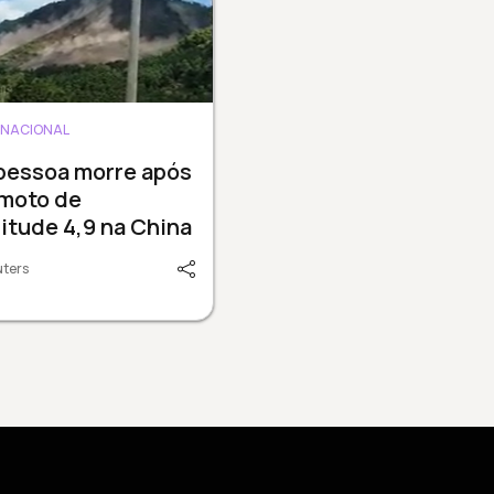
RNACIONAL
pessoa morre após
emoto de
tude 4,9 na China
uters