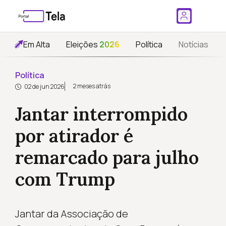
Em Alta
Eleições
2026
Política
Notícias
Política
2 meses atrás
02 de jun 2026
Jantar interrompido
por atirador é
remarcado para julho
com Trump
Jantar da Associação de